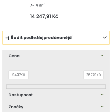
7-14 dní
14 247,91 Kč
Ř
Řadit podle:
Nejprodávanější
a
z
e
Cena
n
í
p
9407
Kč
25279
Kč
r
o
d
u
Značky
k