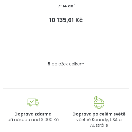
7-14 dní
10 135,61 Kč
5
položek celkem
O
v
l
á
d
a
c
í
Doprava zdarma
Doprava po celém světě
p
při nákupu nad 3 000 Kč
včetně Kanady, USA a
r
Austrálie
v