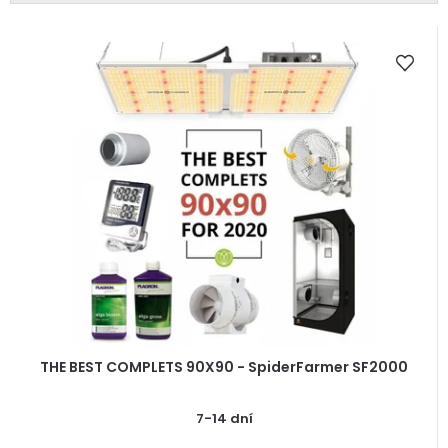
t
V
ů
ý
p
i
s
p
r
o
d
u
k
t
ů
THE BEST COMPLETS 90X90 - SpiderFarmer SF2000
7-14 dní