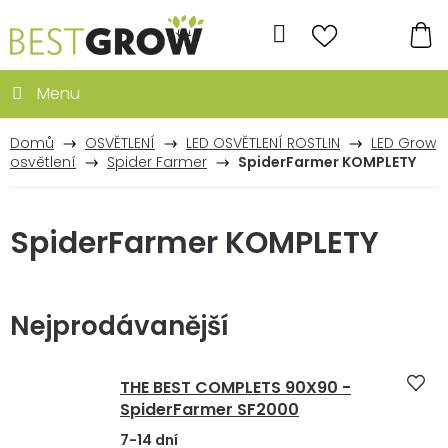
Přejít
na
Hledat
obsah
NÁ
KO
Domů
OSVĚTLENÍ
LED OSVĚTLENÍ ROSTLIN
LED Grow
osvětlení
Spider Farmer
SpiderFarmer KOMPLETY
SpiderFarmer KOMPLETY
Nejprodávanější
THE BEST COMPLETS 90X90 -
SpiderFarmer SF2000
7-14 dní