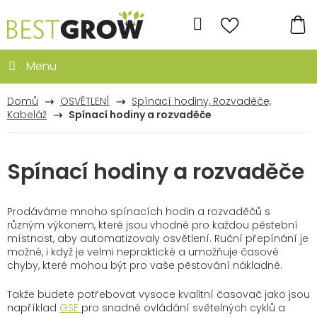
Přejít
na
Hledat
obsah
NÁ
KO
Domů
OSVĚTLENÍ
Spínací hodiny, Rozvaděče,
Kabeláž
Spínací hodiny a rozvaděče
Spínací hodiny a rozvaděče
Prodáváme mnoho spínacích hodin a rozvaděčů s
různým výkonem, které jsou vhodné pro každou pěstební
místnost, aby automatizovaly osvětlení. Ruční přepínání je
možné, i když je velmi nepraktické a umožňuje časové
chyby, které mohou být pro vaše pěstování nákladné.
Takže budete potřebovat vysoce kvalitní časovač jako jsou
například
GSE
pro snadné ovládání světelných cyklů a