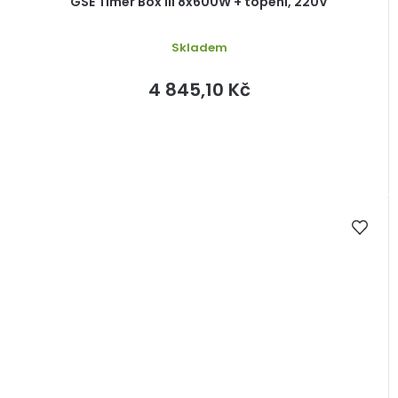
GSE Timer Box III 8x600W + topení, 220V
Skladem
4 845,10 Kč