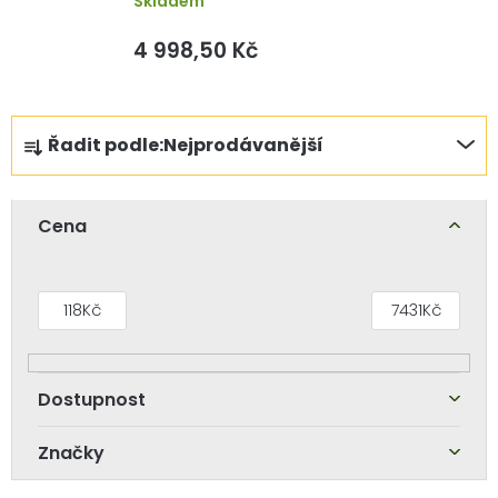
Skladem
4 998,50 Kč
Ř
Řadit podle:
Nejprodávanější
a
z
e
Cena
n
í
p
118
Kč
7431
Kč
r
o
d
u
Značky
k