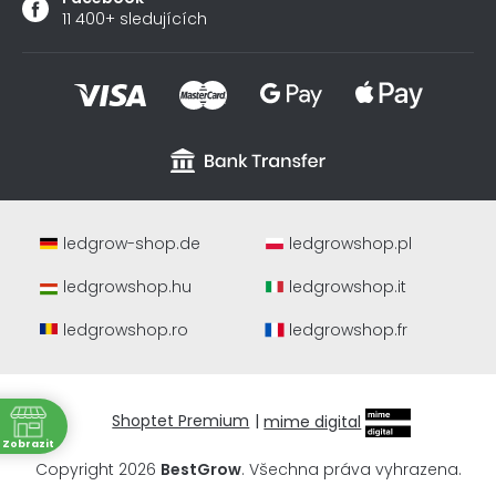
11 400+ sledujících
ledgrow-shop.de
ledgrowshop.pl
ledgrowshop.hu
ledgrowshop.it
ledgrowshop.ro
ledgrowshop.fr
Shoptet Premium
|
mime digital
ně
Zobrazit
a
Copyright 2026
BestGrow
. Všechna práva vyhrazena.