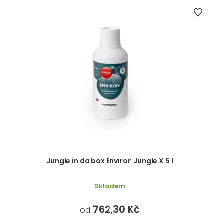
V
ů
ý
p
i
s
p
r
o
d
u
k
t
ů
Jungle in da box Environ Jungle X 5 l
Skladem
762,30 Kč
od