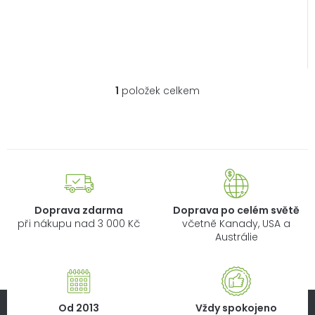
1
položek celkem
O
v
l
á
d
a
c
í
Doprava zdarma
Doprava po celém světě
p
při nákupu nad 3 000 Kč
včetně Kanady, USA a
r
Austrálie
v
k
y
v
Od 2013
Vždy spokojeno
ý