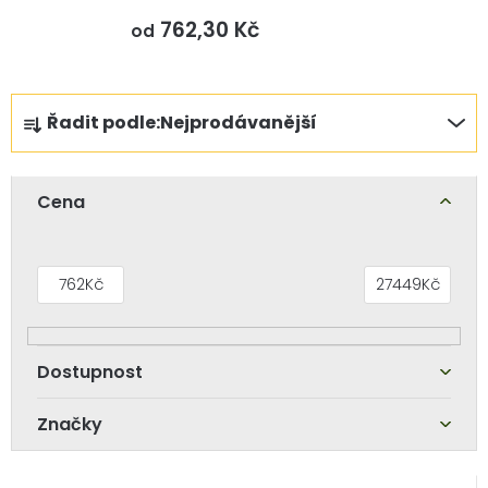
762,30 Kč
od
Ř
Řadit podle:
Nejprodávanější
a
z
e
Cena
n
í
p
762
Kč
27449
Kč
r
o
d
u
Značky
k
t