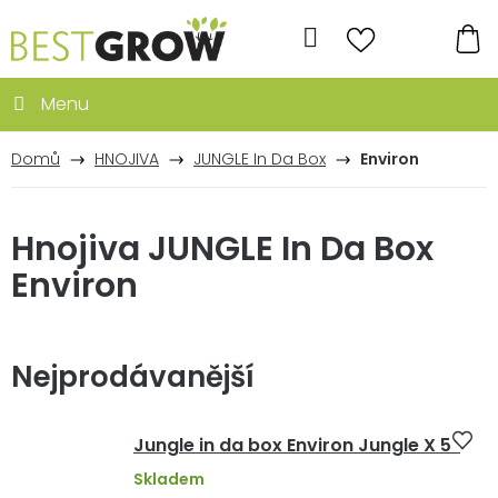
Přejít
na
Hledat
obsah
NÁ
KO
Domů
HNOJIVA
JUNGLE In Da Box
Environ
Hnojiva JUNGLE In Da Box
Environ
Nejprodávanější
Jungle in da box Environ Jungle X 5 l
Skladem