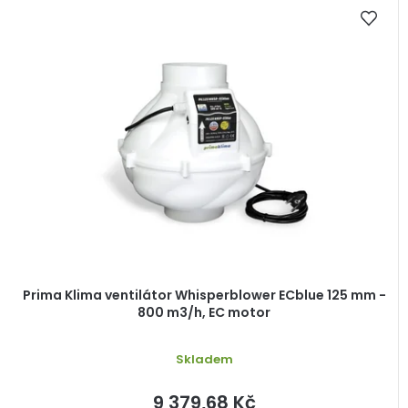
ů
ý
p
i
s
p
r
o
d
u
k
t
ů
Prima Klima ventilátor Whisperblower ECblue 125 mm -
800 m3/h, EC motor
Skladem
9 379,68 Kč