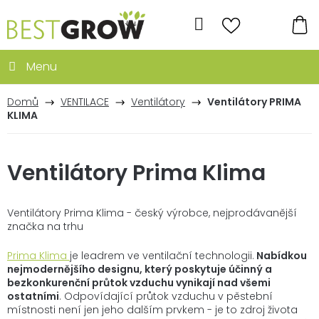
Přejít
na
Hledat
obsah
NÁ
KO
Domů
VENTILACE
Ventilátory
Ventilátory PRIMA
KLIMA
Ventilátory Prima Klima
Ventilátory Prima Klima - český výrobce, nejprodávanější
značka na trhu
Prima Klima
je leadrem ve ventilační technologii.
Nabídkou
nejmodernějšího designu, který poskytuje účinný a
bezkonkurenční průtok vzduchu vynikají nad všemi
ostatními
. Odpovídající průtok vzduchu v pěstební
místnosti není jen jeho dalším prvkem - je to zdroj života