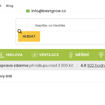
t
Blog
info
@
bestgrow.cz
HLEDAT
HNOJIVA
VENTILACE
MĚŘENÍ
Průměrné
oprava zdarma
při nákupu nad 3 000 Kč
4,8
502 hodn
hodnoce
obchodu
ory GSE
je
4,8
z
5
hvězdiček