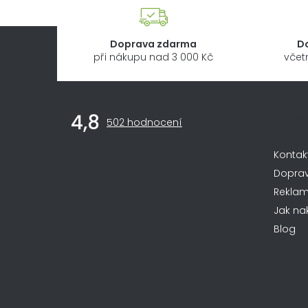
Doprava zdarma
D
při nákupu nad 3 000 Kč
včet
Z
Inf
4,8
Průměrné
á
502 hodnocení
hodnocení
obchodu
p
Kontak
je
4,8
a
Dopra
z
Rekla
t
5
Jak na
hvězdiček.
í
Blog