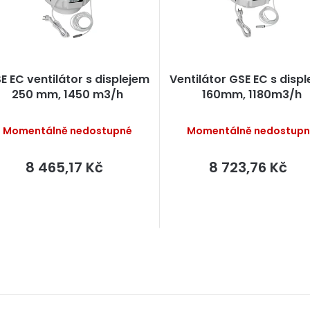
p
E EC ventilátor s displejem
Ventilátor GSE EC s disp
o
250 mm, 1450 m3/h
160mm, 1180m3/h
d
Momentálně nedostupné
Momentálně nedostup
u
k
8 465,17 Kč
8 723,76 Kč
ů
O
v
l
á