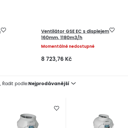
m
Ventilátor GSE EC s displejem
160mm, 1180m3/h
Momentálně nedostupné
8 723,76 Kč
Ř
Řadit podle:
Nejprodávanější
a
e
n