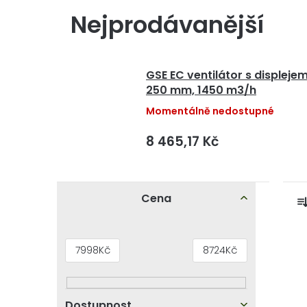
Nejprodávanější
GSE EC ventilátor s displeje
250 mm, 1450 m3/h
Momentálně nedostupné
8 465,17 Kč
P
Cena
o
s
z
V
7998
Kč
8724
Kč
t
ý
r
p