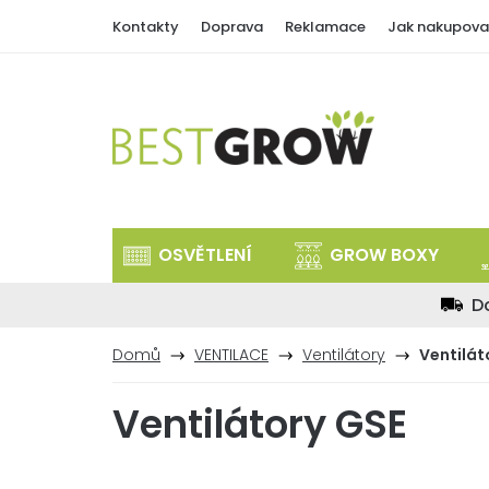
Přejít
Kontakty
Doprava
Reklamace
Jak nakupova
na
obsah
OSVĚTLENÍ
GROW BOXY
D
Domů
VENTILACE
Ventilátory
Ventilát
Ventilátory GSE