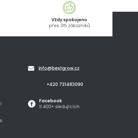
Vždy spokojeno
přes 315 zákazníků
Kontakt
info
@
bestgrow.cz
+420 731483090
Facebook
í
11 400+ sledujících
s