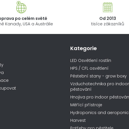
d
a
oprava po celém světě
Od 2013
c
ně Kanady, USA a Austrálie
tisíce zákazníků
í
p
r
Kategorie
ormace pro vás
v
k
LED Osvětlení rostlin
y
ty
HPS / CFL osvětlení
v
va
Pěstební stany - grow boxy
ý
mace
Vzduchotechnika pro indoor
p
kupovat
pěstování
i
Hnojiva pro indoor pěstován
s
Měřící přístroje
u
Hydroponics and aeroponic
Harvest
Potřeby pro pěstitele