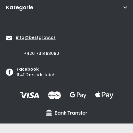
í
5
hvězdiček.
Kategorie
Kontakt
info
@
bestgrow.cz
+420 731483090
Facebook
11 400+ sledujících