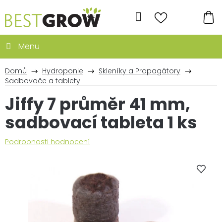
Přejít
na
Hledat
obsah
NÁ
KO
Domů
Hydroponie
Skleníky a Propagátory
Sadbovače a tablety
Jiffy 7 průměr 41 mm,
sadbovací tableta 1 ks
Průměrné
Podrobnosti hodnocení
hodnocení
produktu
je
0,0
z
5
hvězdiček.