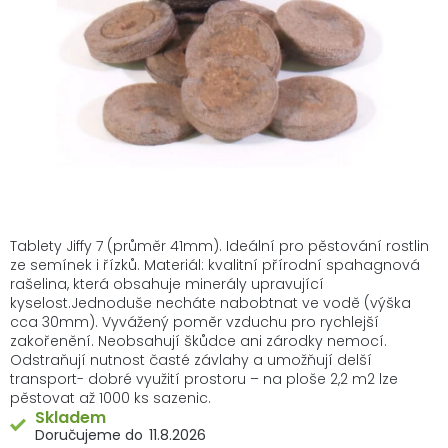
Tablety Jiffy 7 (průměr 41mm). Ideální pro pěstování rostlin
ze semínek i řízků. Materiál: kvalitní přírodní spahagnová
rašelina, která obsahuje minerály upravující
kyselost.Jednoduše necháte nabobtnat ve vodě (výška
cca 30mm). Vyvážený poměr vzduchu pro rychlejší
zakořenění. Neobsahují škůdce ani zárodky nemocí.
Odstraňují nutnost časté závlahy a umožňují delší
transport- dobré využití prostoru – na ploše 2,2 m2 lze
pěstovat až 1000 ks sazenic.
Skladem
11.8.2026