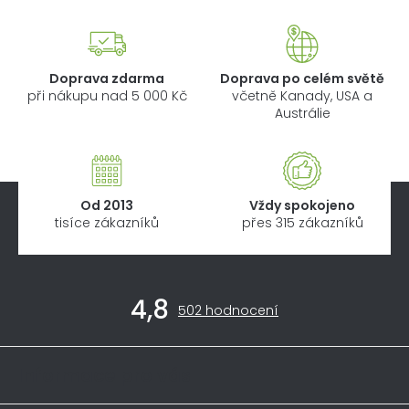
Doprava zdarma
Doprava po celém světě
při nákupu nad 5 000 Kč
včetně Kanady, USA a
Austrálie
Od 2013
Vždy spokojeno
tisíce zákazníků
přes 315 zákazníků
Z
4,8
á
Průměrné
502 hodnocení
hodnocení
p
obchodu
a
je
Informace pro vás
4,8
t
z