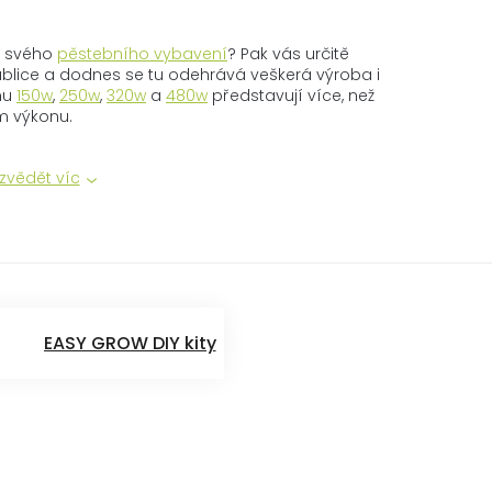
d svého
pěstebního vybavení
? Pak vás určitě
ublice a dodnes se tu odehrává veškerá výroba i
onu
150w
,
250w
,
320w
a
480w
představují více, než
m výkonu.
zvědět víc
EASY GROW DIY kity