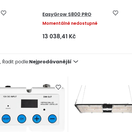
EasyGrow S800 PRO
Momentálně nedostupné
13 038,41 Kč
Ř
Řadit podle:
Nejprodávanější
a
e
n
p