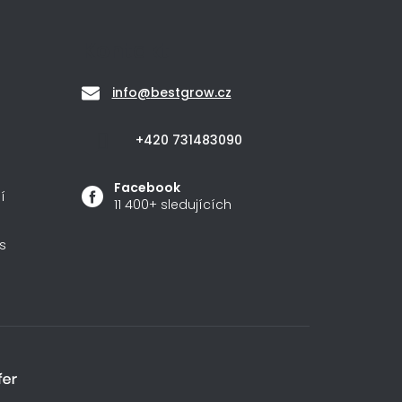
Kontakt
info
@
bestgrow.cz
+420 731483090
Facebook
í
11 400+ sledujících
s