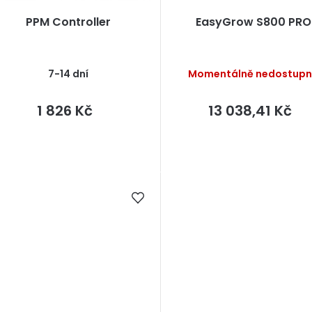
PPM Controller
EasyGrow S800 PRO
o
d
7-14 dní
Momentálně nedostup
u
k
1 826 Kč
13 038,41 Kč
ů