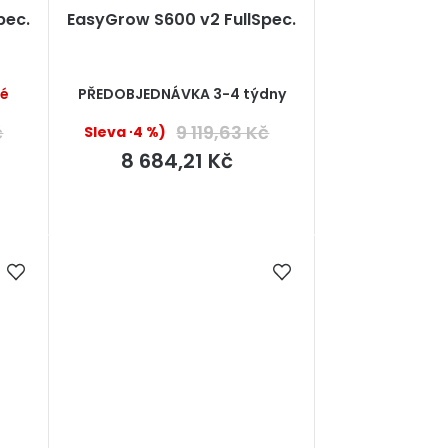
pec.
EasyGrow S600 v2 FullSpec.
Průměrné
né
PŘEDOBJEDNÁVKA 3-4 týdny
hodnocení
produktu
č
9 119,63 Kč
(–4 %)
je
5,0
8 684,21 Kč
z
5
hvězdiček.