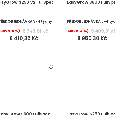
asyGrow S250 v2 FullSpec
EasyGrow S800 FullSp
PŘEDOBJEDNÁVKA 3-4 týdny
PŘEDOBJEDNÁVKA 3-4 tý
6 749,01 Kč
9 409,91 K
(–5 %)
(–4 %)
6 410,35 Kč
8 950,30 Kč
EasyGrow S600 FullSpec.
EasyGrow S250 FullSp