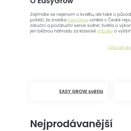
O EasyGrow
Zajímáte se nejenom o kvalitu, ale také o půvo
potěší, že značka
EasyGrow
vznikla v České rep
záruční a pozáruční servis světel. Světla o výk
jen běžnou náhradu za klasické
výbojky
o vyšší
Chci se do
EASY GROW světla
Nejprodávanější