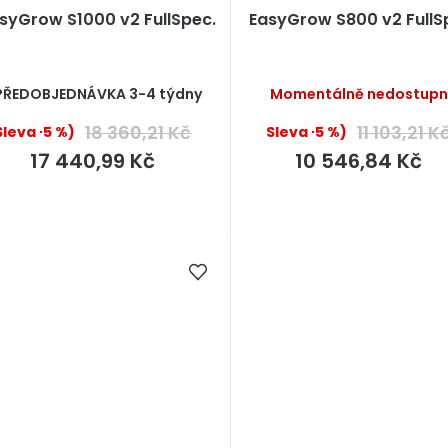
syGrow S1000 v2 FullSpec.
EasyGrow S800 v2 FullS
Průměrné
PŘEDOBJEDNÁVKA 3-4 týdny
Momentálně nedostup
hodnocení
produktu
18 360,21 Kč
11 103,21 K
(–5 %)
(–5 %)
je
5,0
17 440,99 Kč
10 546,84 Kč
z
5
hvězdiček.