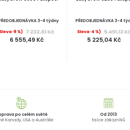
Průměrné
PŘEDOBJEDNÁVKA 3-4 týdny
PŘEDOBJEDNÁVKA 3-4 tý
hodnocení
produktu
7 232,81 Kč
5 491,13 K
(–9 %)
(–4 %)
je
5,0
6 555,49 Kč
5 225,04 Kč
z
5
hvězdiček.
O
v
l
á
d
a
oprava po celém světě
Od 2013
c
ně Kanady, USA a Austrálie
tisíce zákazníků
í