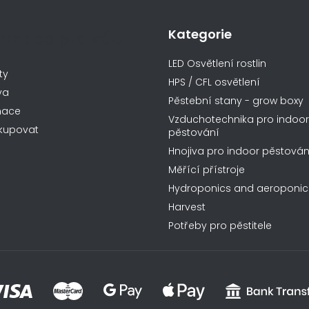
p
r
Kategorie
ormace pro vás
v
k
LED Osvětlení rostlin
y
ty
HPS / CFL osvětlení
v
va
Pěstební stany - grow boxy
ý
mace
Vzduchotechnika pro indoor
p
kupovat
pěstování
i
Hnojiva pro indoor pěstován
s
Měřící přístroje
u
Hydroponics and aeroponic
Harvest
Potřeby pro pěstitele