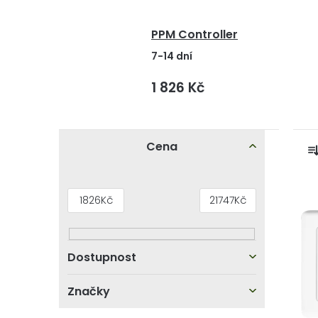
PPM Controller
7-14 dní
1 826 Kč
P
Cena
o
s
z
V
1826
Kč
21747
Kč
t
ý
r
p
a
í
i
n
Značky
s