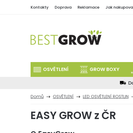
Přejít
Kontakty
Doprava
Reklamace
Jak nakupova
na
obsah
OSVĚTLENÍ
GROW BOXY
D
Domů
OSVĚTLENÍ
LED OSVĚTLENÍ ROSTLIN
EASY GROW z ČR