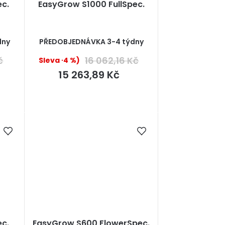
ec.
EasyGrow S1000 FullSpec.
dny
PŘEDOBJEDNÁVKA 3-4 týdny
č
16 062,16 Kč
(–4 %)
15 263,89 Kč
ec.
EasyGrow S600 FlowerSpec.