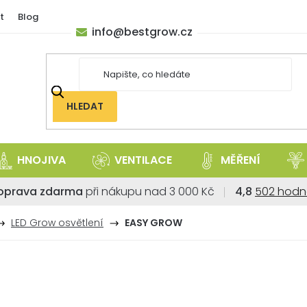
t
Blog
info
@
bestgrow.cz
HLEDAT
HNOJIVA
VENTILACE
MĚŘENÍ
Průměrné
oprava zdarma
při nákupu nad 3 000 Kč
4,8
502 hodn
hodnoce
obchodu
LED Grow osvětlení
EASY GROW
je
4,8
z
5
hvězdiček