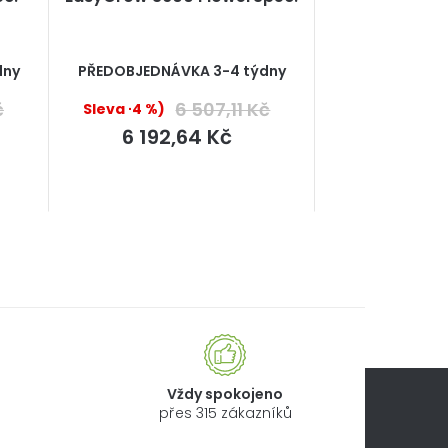
Průměrné
dny
PŘEDOBJEDNÁVKA 3-4 týdny
hodnocení
produktu
č
6 507,11 Kč
(–4 %)
je
5,0
6 192,64 Kč
z
5
hvězdiček.
Vždy spokojeno
přes 315 zákazníků