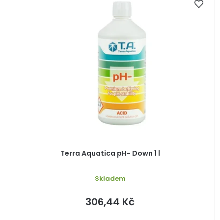
ý
p
i
s
p
r
o
d
u
k
t
ů
Terra Aquatica pH- Down 1 l
Skladem
306,44 Kč