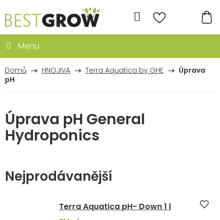
Přejít
na
Hledat
obsah
NÁ
KO
Domů
HNOJIVA
Terra Aquatica by GHE
Úprava
pH
Úprava pH General
Hydroponics
Nejprodávanější
Terra Aquatica pH- Down 1 l