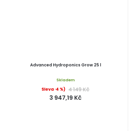
Advanced Hydroponics Grow 25 l
Skladem
4 149 Kč
(–4 %)
3 947,19 Kč