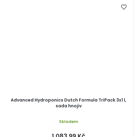
Advanced Hydroponics Dutch Formula TriPack 3x1 l,
sada hnojiv
Skladem
1 083,99 Kč