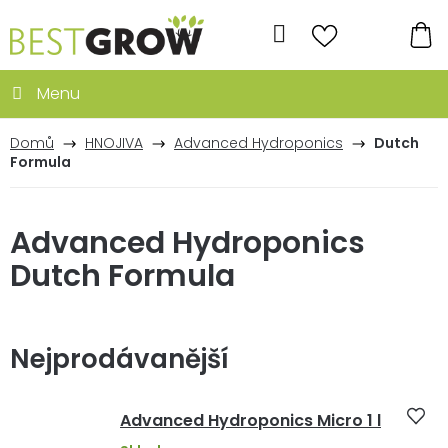
Přejít
na
Hledat
obsah
NÁ
KO
Domů
HNOJIVA
Advanced Hydroponics
Dutch
Formula
Advanced Hydroponics
Dutch Formula
Nejprodávanější
Advanced Hydroponics Micro 1 l