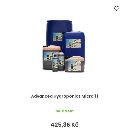
V
ů
ý
p
i
s
p
r
o
d
u
k
t
ů
Advanced Hydroponics Micro 1 l
Skladem
425,36 Kč