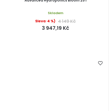
Advanced Hydroponics Bloom 25 l
Skladem
4 149 Kč
(–4 %)
3 947,19 Kč