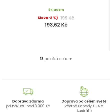
Skladem
199 Kč
(–2 %)
193,62 Kč
18
položek celkem
O
v
l
á
d
a
c
í
Doprava zdarma
Doprava po celém světě
p
při nákupu nad 3 000 Kč
včetně Kanady, USA a
r
Austrálie