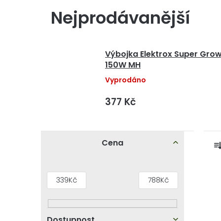
Nejprodávanější
Výbojka Elektrox Super Gro
150W MH
Vyprodáno
377 Kč
P
Cena
o
s
z
V
339
Kč
788
Kč
t
ý
r
p