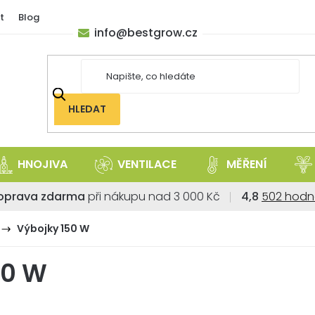
t
Blog
info
@
bestgrow.cz
HLEDAT
HNOJIVA
VENTILACE
MĚŘENÍ
Průměrné
oprava zdarma
při nákupu nad 3 000 Kč
4,8
502 hodn
hodnoce
obchodu
Výbojky 150 W
je
4,8
50 W
z
5
hvězdiček