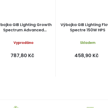
bojka GIB Lighting Growth
Výbojka GIB Lighting Fl
Spectrum Advanced
Spectre 150W HPS
150W/230V
Vyprodáno
Skladem
787,80 Kč
458,90 Kč
O
v
l
á