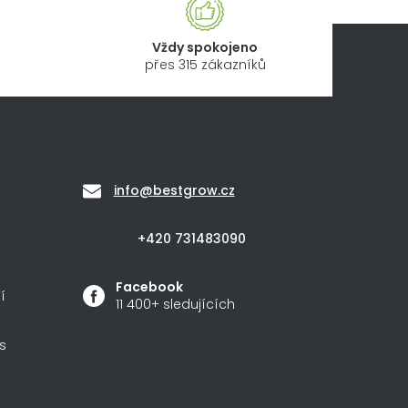
Vždy spokojeno
přes 315 zákazníků
Kontakt
info
@
bestgrow.cz
+420 731483090
Facebook
í
11 400+ sledujících
s