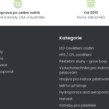
d
a
oprava po celém světě
Od 2013
c
ně Kanady, USA a Austrálie
tisíce zákazníků
í
p
r
Kategorie
ormace pro vás
v
k
LED Osvětlení rostlin
y
ty
HPS / CFL osvětlení
v
va
Pěstební stany - grow boxy
ý
mace
Vzduchotechnika pro indoor
p
kupovat
pěstování
i
Hnojiva pro indoor pěstován
s
Měřící přístroje
u
Hydroponics and aeroponic
Harvest
Potřeby pro pěstitele