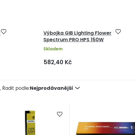
w
Výbojka GIB Lighting Flower
Spectrum PRO HPS 150W
Skladem
582,40 Kč
Ř
Řadit podle:
Nejprodávanější
a
e
n