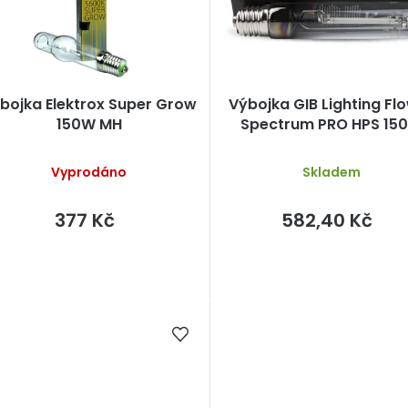
p
bojka Elektrox Super Grow
Výbojka GIB Lighting Fl
o
150W MH
Spectrum PRO HPS 15
d
Vyprodáno
Skladem
u
k
377 Kč
582,40 Kč
ů