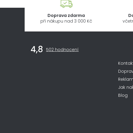
Doprava zdarma
D
při nákupu nad 3 000 Kč
včet
Z
Inf
4,8
Průměrné
á
502 hodnocení
hodnocení
obchodu
p
Kontak
je
4,8
a
Dopra
z
Rekla
t
5
Jak na
hvězdiček.
í
Blog