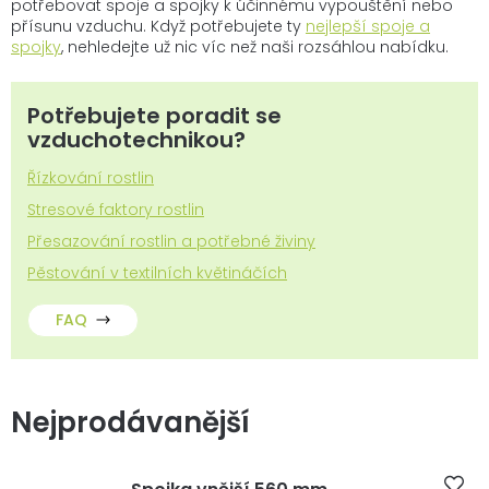
potřebovat spoje a spojky k účinnému vypouštění nebo
přísunu vzduchu. Když potřebujete ty
nejlepší spoje a
spojky
, nehledejte už nic víc než naši rozsáhlou nabídku.
Potřebujete poradit se
vzduchotechnikou?
Řízkování rostlin
Stresové faktory rostlin
Přesazování rostlin a potřebné živiny
Pěstování v textilních květináčích
FAQ
Nejprodávanější