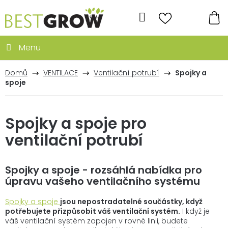
Přejít
na
Hledat
obsah
NÁ
KO
Domů
VENTILACE
Ventilační potrubí
Spojky a
spoje
Spojky a spoje pro
ventilační potrubí
Spojky a spoje - rozsáhlá nabídka pro
úpravu vašeho ventilačního systému
Spojky a spoje
jsou nepostradatelné součástky, když
potřebujete přizpůsobit váš ventilační systém.
I když je
váš ventilační systém zapojen v rovné linii, budete