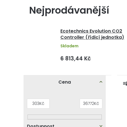
Nejprodávanější
Ecotechnics Evolution CO2
Controller (řídicí jednotka)
Skladem
6 813,44 Kč
P
Cena
o
s
z
V
303
Kč
36772
Kč
t
ý
r
p