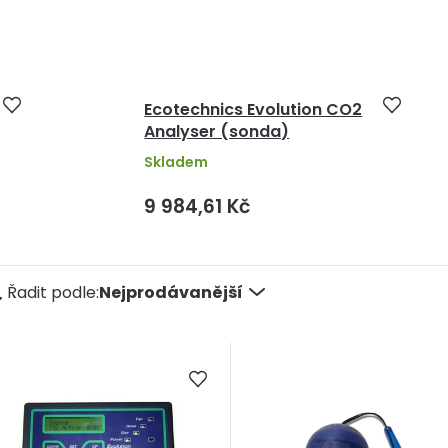
Ecotechnics Evolution CO2
Analyser (sonda)
Skladem
9 984,61 Kč
Ř
Řadit podle:
Nejprodávanější
a
e
n