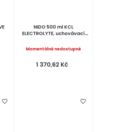
VE
NIDO 500 ml KCL
ELECTROLYTE, uchovávací
roztok
Momentálně nedostupné
1 370,62 Kč