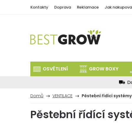
Přejít
Kontakty
Doprava
Reklamace
Jak nakupova
na
obsah
OSVĚTLENÍ
GROW BOXY
D
Domů
VENTILACE
Pěstební řídící systémy
Pěstební řídící sys