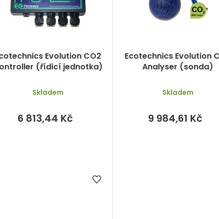
p
cotechnics Evolution CO2
Ecotechnics Evolution 
o
ontroller (řídicí jednotka)
Analyser (sonda)
d
Skladem
Skladem
u
k
6 813,44 Kč
9 984,61 Kč
ů