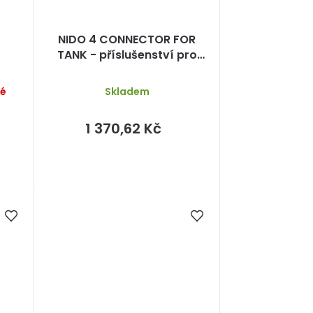
NIDO 4 CONNECTOR FOR
TANK - příslušenství pro
připojení kanystrů
né
Skladem
1 370,62 Kč