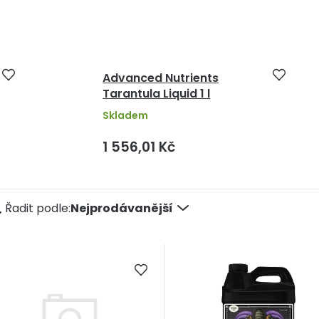
Advanced Nutrients
Tarantula Liquid 1 l
Skladem
1 556,01 Kč
Ř
Řadit podle:
Nejprodávanější
a
e
n