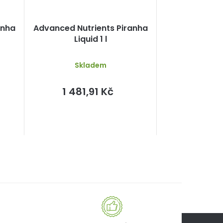
anha
Advanced Nutrients Piranha
Liquid 1 l
Skladem
1 481,91 Kč