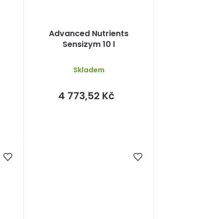
Advanced Nutrients
Sensizym 10 l
Skladem
4 773,52 Kč