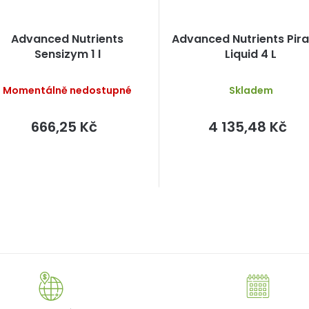
Advanced Nutrients
Advanced Nutrients Pir
Sensizym 1 l
Liquid 4 L
Momentálně nedostupné
Skladem
666,25 Kč
4 135,48 Kč
O
v
l
á
d
a