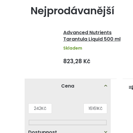
Nejprodávanější
Advanced Nutrients
Tarantula Liquid 500 ml
Skladem
823,28 Kč
P
Cena
o
s
z
V
242
Kč
16161
Kč
t
ý
r
p