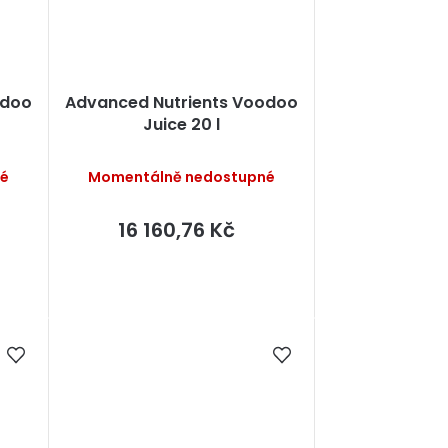
odoo
Advanced Nutrients Voodoo
Juice 20 l
né
Momentálně nedostupné
16 160,76 Kč