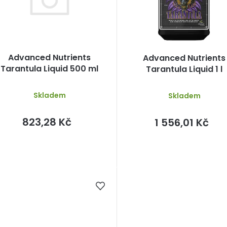
p
Advanced Nutrients
Advanced Nutrients
o
Tarantula Liquid 500 ml
Tarantula Liquid 1 l
d
Skladem
Skladem
u
k
823,28 Kč
1 556,01 Kč
ů