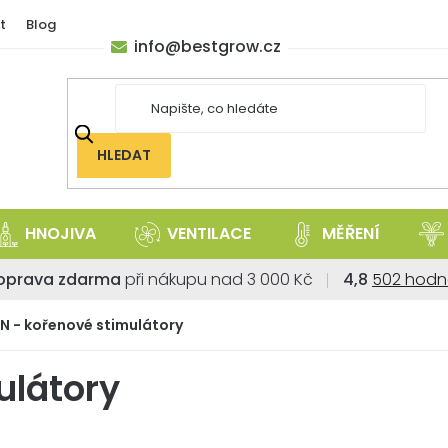
t
Blog
info
@
bestgrow.cz
HLEDAT
HNOJIVA
VENTILACE
MĚŘENÍ
Průměrné
oprava zdarma
při nákupu nad 3 000 Kč
4,8
502 hodn
hodnoce
obchodu
N - kořenové stimulátory
je
4,8
ulátory
z
5
hvězdiček