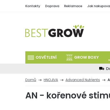
Přejít
Kontakty
Doprava
Reklamace
Jak nakupova
na
obsah
OSVĚTLENÍ
GROW BOXY
D
Domů
HNOJIVA
Advanced Nutrients
A
AN - kořenové stim