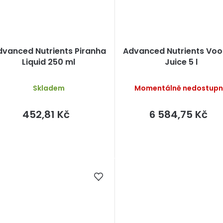
dvanced Nutrients Piranha
Advanced Nutrients Vo
Liquid 250 ml
Juice 5 l
Skladem
Momentálně nedostup
452,81 Kč
6 584,75 Kč