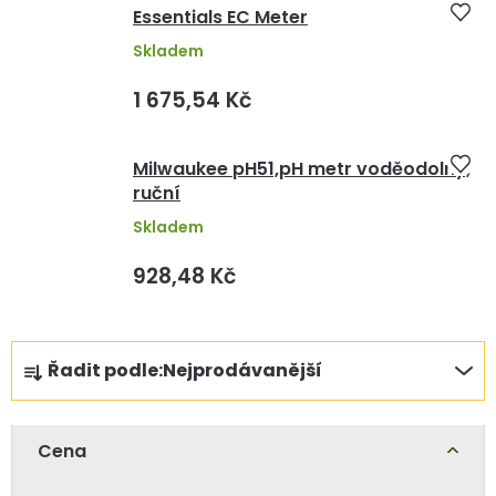
Essentials EC Meter
Skladem
1 675,54 Kč
Milwaukee pH51,pH metr voděodolný,
ruční
Skladem
928,48 Kč
Ř
Řadit podle:
Nejprodávanější
a
z
e
Cena
n