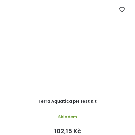
Terra Aquatica pH Test Kit
Průměrné
Skladem
hodnocení
produktu
je
102,15 Kč
5,0