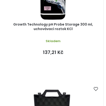
u
k
t
ů
Growth Technology pH Probe Storage 300 ml,
uchovávací roztok KCl
Skladem
137,21 Kč