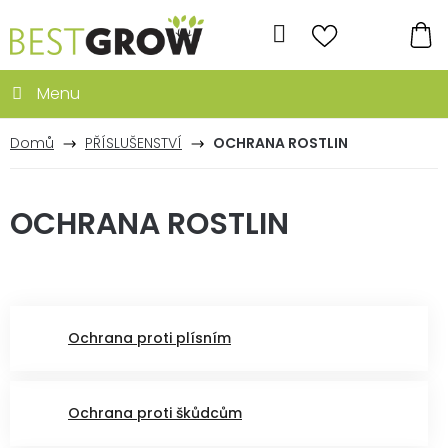
Přejít
na
Hledat
obsah
NÁ
KO
Domů
PŘÍSLUŠENSTVÍ
OCHRANA ROSTLIN
OCHRANA ROSTLIN
Ochrana proti plísním
Ochrana proti škůdcům