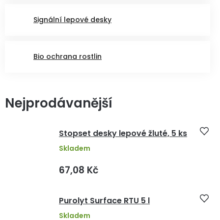
Signální lepové desky
Bio ochrana rostlin
Nejprodávanější
Stopset desky lepové žluté, 5 ks
Skladem
67,08 Kč
Purolyt Surface RTU 5 l
Skladem