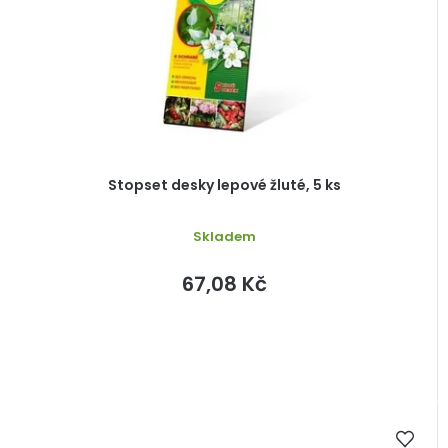
r
o
d
u
k
t
ů
Stopset desky lepové žluté, 5 ks
Skladem
67,08 Kč