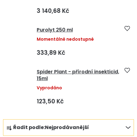
3 140,68 Kč
Purolyt 250 ml
Momentálně nedostupné
333,89 Kč
Spider Plant - přírodní insekticid,
15ml
Vyprodáno
123,50 Kč
Ř
Řadit podle:
Nejprodávanější
a