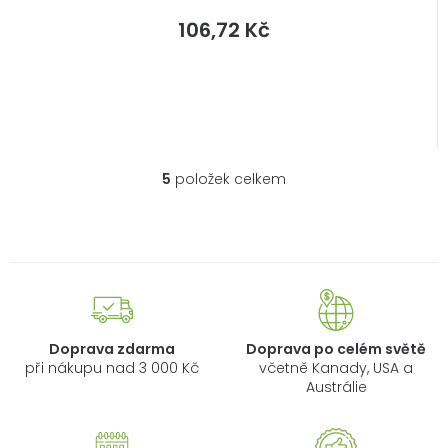
106,72 Kč
5
položek celkem
O
v
l
á
d
a
c
í
Doprava zdarma
Doprava po celém světě
p
při nákupu nad 3 000 Kč
včetně Kanady, USA a
r
Austrálie
v
k