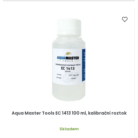
t
V
ů
ý
p
i
s
p
r
o
d
u
k
t
ů
Aqua Master Tools EC 1413 100 ml, kalibrační roztok
Skladem