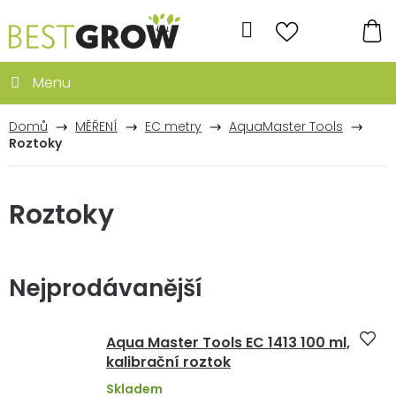
Přejít
na
Hledat
obsah
NÁ
KO
Domů
MĚŘENÍ
EC metry
AquaMaster Tools
Roztoky
Roztoky
Nejprodávanější
Aqua Master Tools EC 1413 100 ml,
kalibrační roztok
Skladem