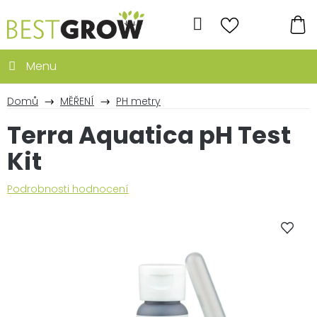
Přejít
na
Hledat
obsah
NÁ
KO
Domů
MĚŘENÍ
PH metry
Terra Aquatica pH Test
Kit
Průměrné
Podrobnosti hodnocení
hodnocení
produktu
je
5,0
z
5
hvězdiček.