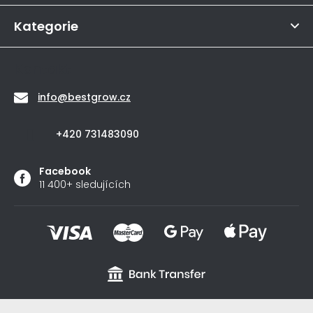
í
5
hvězdiček.
Kategorie
Kontakt
info
@
bestgrow.cz
+420 731483090
Facebook
11 400+ sledujících