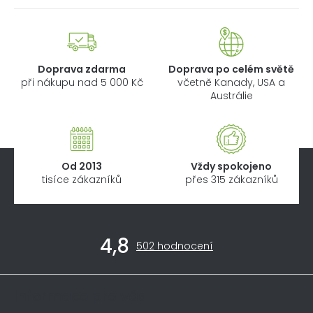
Doprava zdarma
Doprava po celém světě
při nákupu nad 5 000 Kč
včetně Kanady, USA a
Austrálie
Od 2013
Vždy spokojeno
tisíce zákazníků
přes 315 zákazníků
Z
4,8
á
Průměrné
502 hodnocení
hodnocení
p
obchodu
a
je
Informace pro vás
4,8
t
z