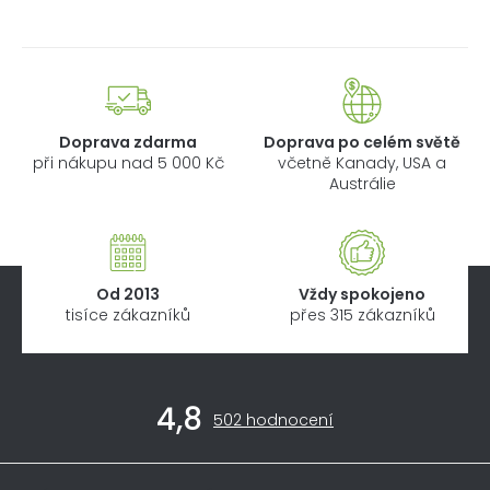
Doprava zdarma
Doprava po celém světě
při nákupu nad 5 000 Kč
včetně Kanady, USA a
Austrálie
Od 2013
Vždy spokojeno
tisíce zákazníků
přes 315 zákazníků
Z
4,8
á
Průměrné
502 hodnocení
hodnocení
p
obchodu
a
je