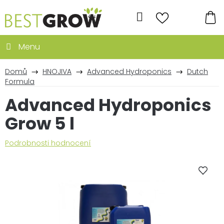
Přejít
na
Hledat
obsah
NÁ
KO
Domů
HNOJIVA
Advanced Hydroponics
Dutch
Formula
Advanced Hydroponics
Grow 5 l
Průměrné
Podrobnosti hodnocení
hodnocení
produktu
je
0,0
z
5
hvězdiček.