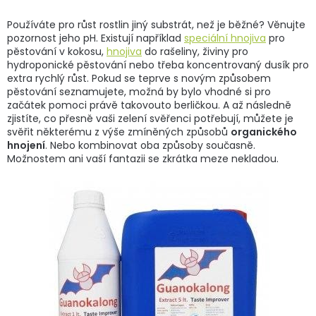
Používáte pro růst rostlin jiný substrát, než je běžné? Věnujte
pozornost jeho pH. Existují například
speciální hnojiva
pro
pěstování v kokosu,
hnojiva
do rašeliny, živiny pro
hydroponické pěstování nebo třeba koncentrovaný dusík pro
extra rychlý růst. Pokud se teprve s novým způsobem
pěstování seznamujete, možná by bylo vhodné si pro
začátek pomoci právě takovouto berličkou. A až následně
zjistíte, co přesně vaši zelení svěřenci potřebují, můžete je
svěřit některému z výše zmíněných způsobů
organického
hnojení
. Nebo kombinovat oba způsoby současně.
Možnostem ani vaší fantazii se zkrátka meze nekladou.