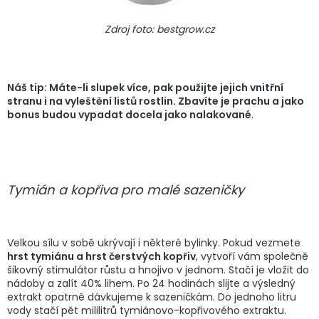
Zdroj foto: bestgrow.cz
Náš tip: Máte-li slupek více, pak použijte jejich vnitřní
stranu i na vyleštění listů rostlin. Zbavíte je prachu a jako
bonus budou vypadat docela jako nalakované
.
Tymián a kopřiva pro malé sazeničky
Velkou sílu v sobě ukrývají i některé bylinky. Pokud vezmete
hrst tymiánu a hrst čerstvých kopřiv
, vytvoří vám společně
šikovný stimulátor růstu a hnojivo v jednom. Stačí je vložit do
nádoby a zalít 40% lihem. Po 24 hodinách slijte a výsledný
extrakt opatrně dávkujeme k sazeničkám. Do jednoho litru
vody stačí pět mililitrů tymiánovo-kopřivového extraktu.