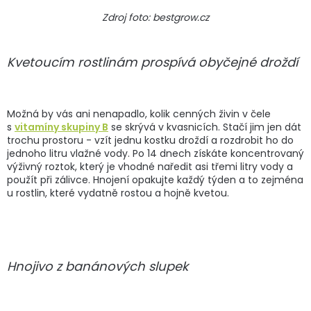
Zdroj foto: bestgrow.cz
Kvetoucím rostlinám prospívá obyčejné droždí
Možná by vás ani nenapadlo, kolik cenných živin v čele
s
vitamíny skupiny B
se skrývá v kvasnicích. Stačí jim jen dát
trochu prostoru - vzít jednu kostku droždí a rozdrobit ho do
jednoho litru vlažné vody. Po 14 dnech získáte koncentrovaný
výživný roztok, který je vhodné naředit asi třemi litry vody a
použít při zálivce. Hnojení opakujte každý týden a to zejména
u rostlin, které vydatně rostou a hojně kvetou.
Hnojivo z banánových slupek