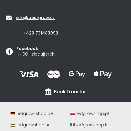
Kontakt
info
@
bestgrow.cz
+420 731483090
Facebook
11 400+ sledujících
ledgrow-shop.de
ledgrowshop.pl
ledgrowshop.hu
ledgrowshop.it