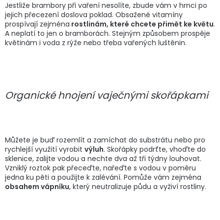
Jestliže brambory při vaření nesolíte, zbude vám v hrnci po
jejich přecezení doslova poklad. Obsažené vitamíny
prospívají zejména
rostlinám, které chcete přimět ke květu
.
A neplatí to jen o bramborách. Stejným způsobem prospěje
květinám i voda z rýže nebo třeba vařených luštěnin.
Organické hnojení vaječnými skořápkami
Můžete je buď rozemlít a zamíchat do substrátu nebo pro
rychlejší využití vyrobit
výluh
. Skořápky podrťte, vhoďte do
sklenice, zalijte vodou a nechte dva až tři týdny louhovat.
Vzniklý roztok pak přeceďte, nařeďte s vodou v poměru
jedna ku pěti a použijte k zalévání. Pomůže vám zejména
obsahem vápníku
, který neutralizuje půdu a vyživí rostliny.