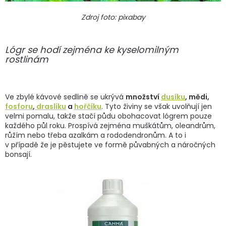
Zdroj foto: pixabay
Lógr se hodí zejména ke kyselomilným
rostlinám
Ve zbylé kávové sedlině se ukrývá
množství
dusíku
, mědi,
fosforu
,
draslíku
a
hořčíku
. Tyto živiny se však uvolňují jen
velmi pomalu, takže stačí půdu obohacovat lógrem pouze
každého půl roku. Prospívá zejména muškátům, oleandrům,
růžím nebo třeba azalkám a rododendronům. A to i
v případě že je pěstujete ve formě půvabných a náročných
bonsají.