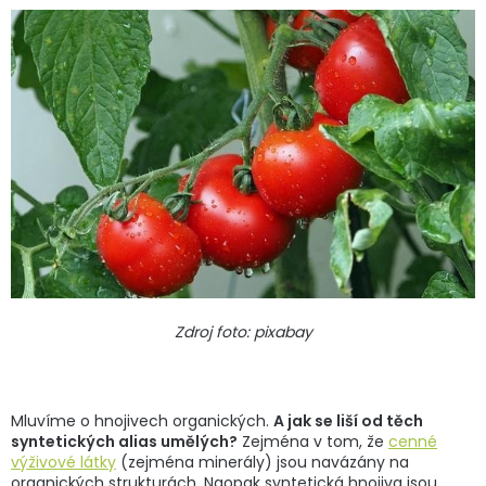
Zdroj foto: pixabay
Mluvíme o hnojivech organických.
A jak se liší od těch
syntetických alias umělých?
Zejména v tom, že
cenné
výživové látky
(zejména minerály) jsou navázány na
organických strukturách. Naopak syntetická hnojiva jsou