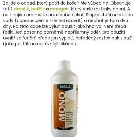
Že jde o odpad, který patří do koše? Ale vůbec ne. Obsahuje
totiž
draslík
,
hořčík
a
mangan
, který vaše rostlinky ocení. A
na hnojivo nemusíte ani dlouho čekat. Slupky stačí naložit do
vody (doporučujeme sklenici uzavřít) a nechat je tam dva
dny. Po této době lze výluh použít jako hnojivo. Není třeba
ředit. Jen pozor na poměrně nepříjemný odér, pro použití
uvnitř se ředění přece jen vyplatí, neředěný roztok pak slouží
i jako postřik na nejrůznější škůdce.