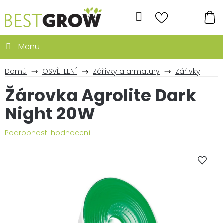
Přejít
na
Hledat
obsah
NÁ
KO
Domů
OSVĚTLENÍ
Zářivky a armatury
Zářivky
Žárovka Agrolite Dark
Night 20W
Průměrné
Podrobnosti hodnocení
hodnocení
produktu
je
0,0
z
5
hvězdiček.