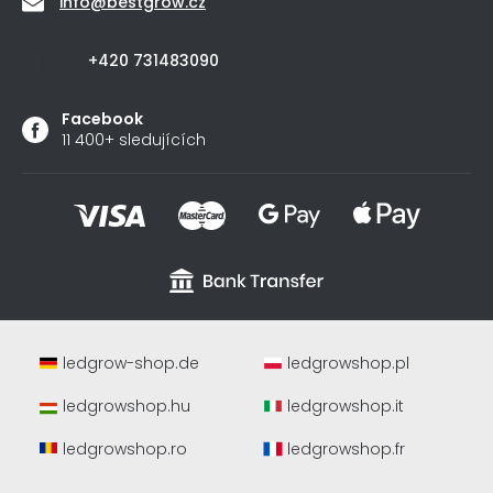
info
@
bestgrow.cz
+420 731483090
Facebook
11 400+ sledujících
ledgrow-shop.de
ledgrowshop.pl
ledgrowshop.hu
ledgrowshop.it
ledgrowshop.ro
ledgrowshop.fr