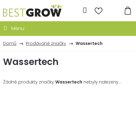
Přejít
na
Hledat
obsah
NÁ
KO
Domů
Prodávané značky
Wassertech
Wassertech
Žádné produkty značky
Wassertech
nebyly nalezeny...