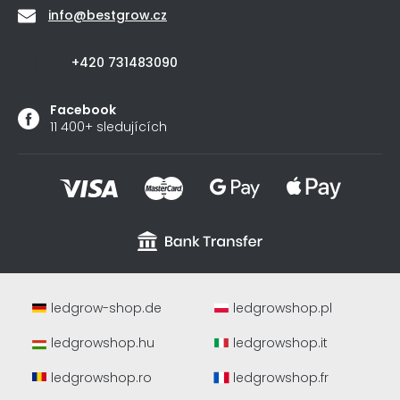
info
@
bestgrow.cz
+420 731483090
Facebook
11 400+ sledujících
ledgrow-shop.de
ledgrowshop.pl
ledgrowshop.hu
ledgrowshop.it
ledgrowshop.ro
ledgrowshop.fr