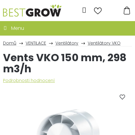
Přejít
na
Hledat
obsah
NÁ
KO
Domů
VENTILACE
Ventilátory
Ventilátory VKO
Vents VKO 150 mm, 298
m3/h
Průměrné
Podrobnosti hodnocení
hodnocení
produktu
je
0,0
z
5
hvězdiček.