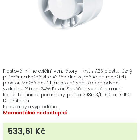
Plastové in-line axiální ventilátory – kryt z ABS plastu, různý
průměr na každé straně. Vhodné zejména do menších
prostor. Možné použít jak pro přívod, tak pro odvod
vzduchu. Příkon: 24W. Pozor! Součástí ventilátoru není
kabel. Technické parametry: průtok 298m3/h, 90Pa, D=150;
D1 =154 mm
Položka byla vyprodána…
Momentálně nedostupné
533,61 Kč
Měrná cena: