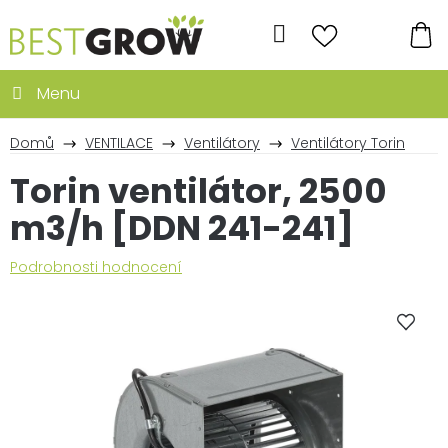
Přejít
na
Hledat
obsah
NÁ
KO
Domů
VENTILACE
Ventilátory
Ventilátory Torin
Torin ventilátor, 2500
m3/h [DDN 241-241]
Průměrné
Podrobnosti hodnocení
hodnocení
produktu
je
0,0
z
5
hvězdiček.