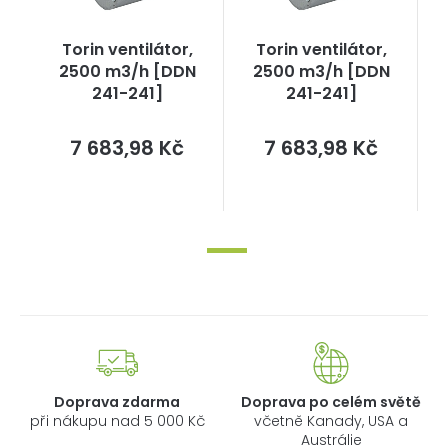
Torin ventilátor,
Torin ventilátor,
2500 m3/h [DDN
2500 m3/h [DDN
241-241]
241-241]
Měrná
Měrná
7 683,98 Kč
7 683,98 Kč
cena:
cena:
Doprava zdarma
Doprava po celém světě
při nákupu nad 5 000 Kč
včetně Kanady, USA a
Austrálie