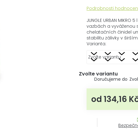
Průměrné
Podrobnosti hodnocen
hodnocení
produktu
JUNGLE URBAN MIKRO 5 l
je
vazbách a vyváženou sk
0,0
chelatačních činidel 
z
stabilitu zálivky v šir
5
Varianta:
hvězdiček.
Zvolte variantu
Zvol
od
134,16 K
Bezpečn