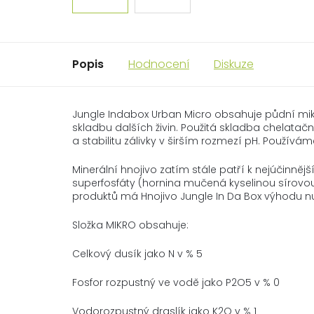
Popis
Hodnocení
Diskuze
Jungle Indabox Urban Micro obsahuje půdní mi
skladbu dalších živin. Použitá skladba chelata
a stabilitu zálivky v širším rozmezí pH. Používám
Minerální hnojivo zatím stále patří k nejúčinně
superfosfáty (hornina mučená kyselinou sírovou)
produktů má Hnojivo Jungle In Da Box výhodu nulo
Složka MIKRO obsahuje:
Celkový dusík jako N v % 5
Fosfor rozpustný ve vodě jako P2O5 v % 0
Vodorozpustný draslík jako K2O v % 1