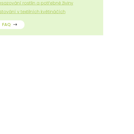
esazování rostlin a potřebné živiny
stování v textilních květináčích
FAQ