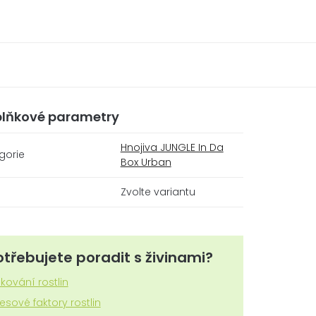
lňkové parametry
Hnojiva JUNGLE In Da
gorie
Box Urban
Zvolte variantu
otřebujete poradit s živinami?
zkování rostlin
resové faktory rostlin