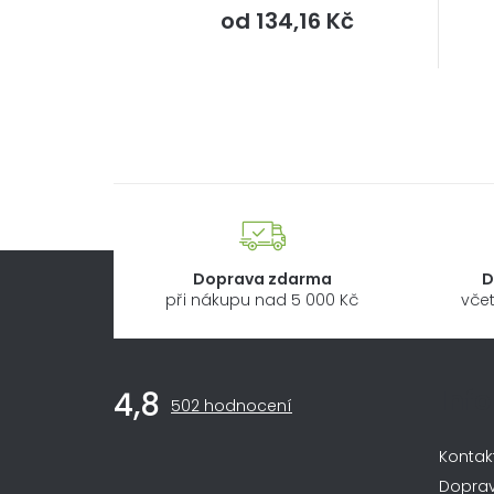
Měrná
od
134,16 Kč
cena:
Doprava zdarma
D
při nákupu nad 5 000 Kč
včet
Z
Inf
4,8
Průměrné
á
502 hodnocení
hodnocení
obchodu
p
Kontak
je
4,8
Dopra