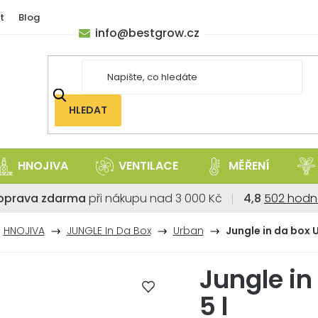
t
Blog
info
@
bestgrow.cz
HLEDAT
HNOJIVA
VENTILACE
MĚŘENÍ
Průměrné
oprava zdarma
při nákupu nad 3 000 Kč
4,8
502 hodn
hodnoce
obchodu
HNOJIVA
JUNGLE In Da Box
Urban
Jungle in da box 
je
4,8
Jungle in
z
5
5 l
hvězdiček