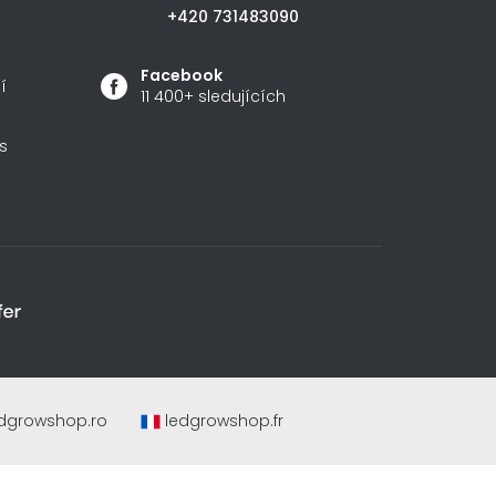
+420 731483090
Facebook
í
11 400+ sledujících
s
dgrowshop.ro
ledgrowshop.fr