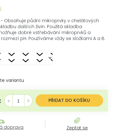
í
 - Obsahuje půdní mikroprvky v chelátových
ladbu dalších živin. Použitá skladba
umožňuje dobré vstřebávání mikroprvků a
ším rozmezí pH. Používáme vždy se složkami A a B.
te variantu
č
Měrná cena:
PŘIDAT DO KOŠÍKU
á doprava
Zeptat se