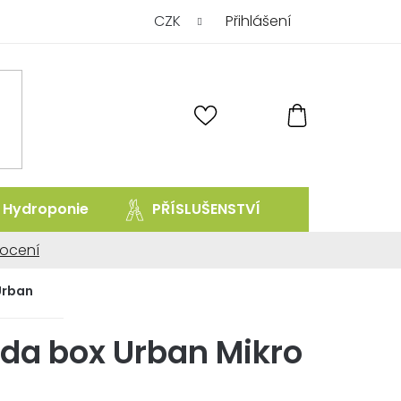
CZK
Přihlášení
NÁKUPNÍ
KOŠÍK
Hydroponie
PŘÍSLUŠENSTVÍ
prodej uk
ocení
ní
Urban
 da box Urban Mikro
.