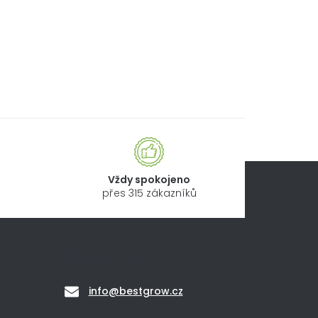
Vždy spokojeno
přes 315 zákazníků
Kontakt
info
@
bestgrow.cz