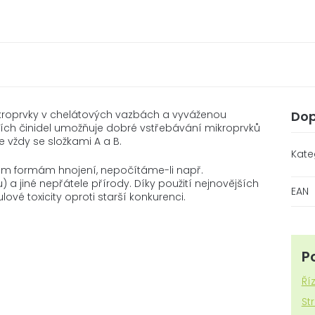
kroprvky v chelátových vazbách a vyváženou
Dop
čních činidel umožňuje dobré vstřebávání mikroprvků
e vždy se složkami A a B.
Kate
jším formám hnojení, nepočítáme-li např.
 a jiné nepřátele přírody. Díky použití nejnovějších
EAN
vé toxicity oproti starší konkurenci.
P
Ří
St