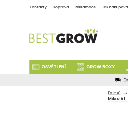
Přejít
Kontakty
Doprava
Reklamace
Jak nakupova
na
obsah
OSVĚTLENÍ
GROW BOXY
D
Domů
Mikro 5 l