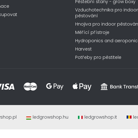
Pěstební stany - grow boxy
mace
Vzduchotechnika pro indoor
kupovat
pěstování
Hnojiva pro indoor pěstován
Měřící přístroje
Hydroponics and aeroponic
Harvest
Potřeby pro pěstitele
shop.pl
ledgrowshop.hu
ledgrowshop.it
le