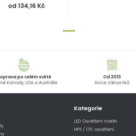
Měrná
od
134,16 Kč
cena:
oprava po celém světě
Od 2013
ně Kanady, USA a Austrálie
tisíce zákazníků
Kategorie
ormace pro vás
LED Osvětlení rostlin
ty
HPS / CFL osvětlení
va