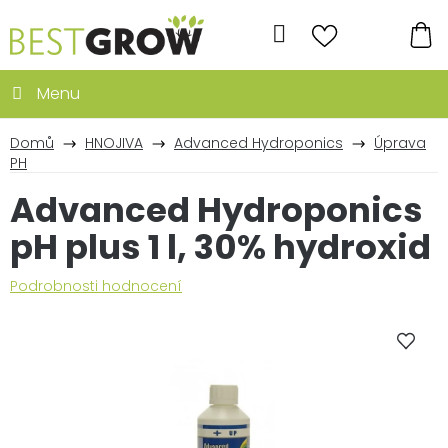
Přejít
na
Hledat
obsah
NÁ
KO
Domů
HNOJIVA
Advanced Hydroponics
Úprava
PH
Advanced Hydroponics
pH plus 1 l, 30% hydroxid
Průměrné
Podrobnosti hodnocení
hodnocení
produktu
je
0,0
z
5
hvězdiček.