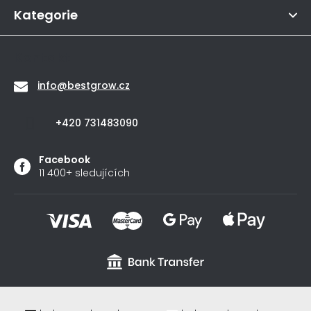
í
hvězdiček.
Kategorie
Kontakt
info
@
bestgrow.cz
+420 731483090
Facebook
11 400+ sledujících