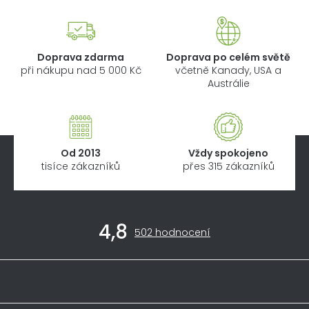
Doprava zdarma
Doprava po celém světě
při nákupu nad 5 000 Kč
včetně Kanady, USA a
Austrálie
Od 2013
Vždy spokojeno
tisíce zákazníků
přes 315 zákazníků
Z
4,8
á
Průměrné
502 hodnocení
hodnocení
p
obchodu
a
je
Informace pro vás
4,8
t
z
5