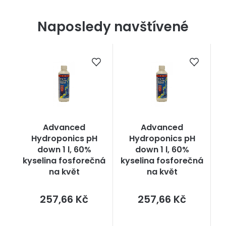
Naposledy navštívené
Advanced
Advanced
Hydroponics pH
Hydroponics pH
down 1 l, 60%
down 1 l, 60%
kyselina fosforečná
kyselina fosforečná
na květ
na květ
Měrná
Měrná
257,66 Kč
257,66 Kč
cena:
cena: