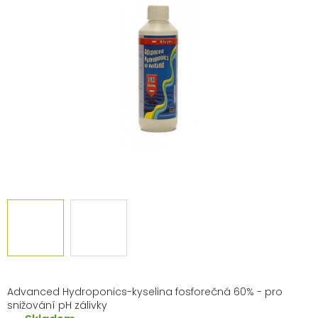
z
5
hvězdiček.
Advanced Hydroponics-kyselina fosforečná 60% - pro
snižování pH zálivky