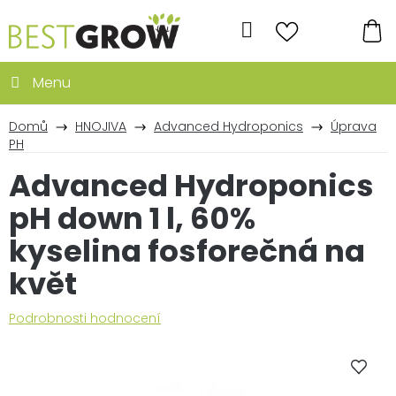
Přejít
na
Hledat
obsah
NÁ
KO
Domů
HNOJIVA
Advanced Hydroponics
Úprava
PH
Advanced Hydroponics
pH down 1 l, 60%
kyselina fosforečná na
květ
Průměrné
Podrobnosti hodnocení
hodnocení
produktu
je
0,0