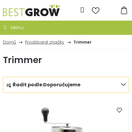
Přejít
na
Hledat
obsah
NÁ
KO
Domů
Prodávané značky
Trimmer
Trimmer
Ř
Řadit podle:
Doporučujeme
a
z
V
e
ý
n
p
í
i
p