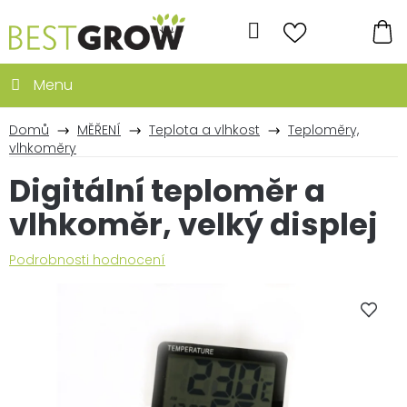
Přejít
na
Hledat
obsah
NÁ
KO
Domů
MĚŘENÍ
Teplota a vlhkost
Teploměry,
vlhkoměry
Digitální teploměr a
vlhkoměr, velký displej
Průměrné
Podrobnosti hodnocení
hodnocení
produktu
je
5,0
z
5
hvězdiček.