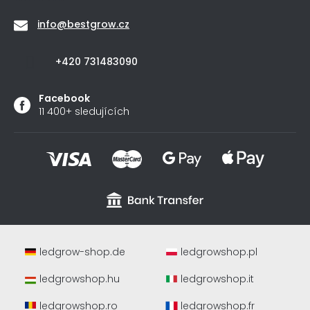
info
@
bestgrow.cz
+420 731483090
Facebook
11 400+ sledujících
ledgrow-shop.de
ledgrowshop.pl
ledgrowshop.hu
ledgrowshop.it
ledgrowshop.ro
ledgrowshop.fr