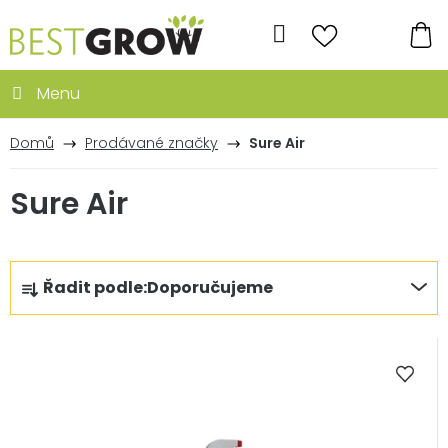
Přejít
na
Hledat
obsah
NÁ
KO
Domů
Prodávané značky
Sure Air
Sure Air
Ř
Řadit podle:
Doporučujeme
a
z
V
e
ý
n
p
í
i
p