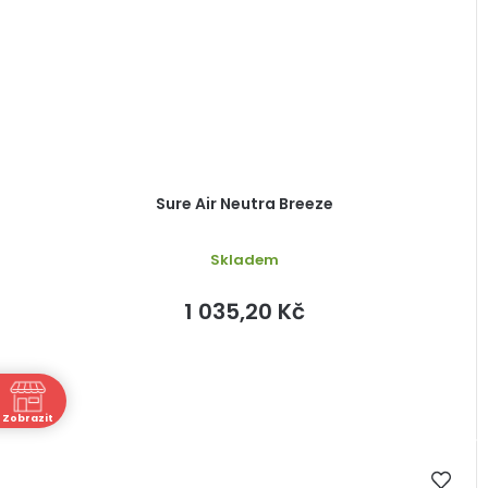
Sure Air Neutra Breeze
Skladem
1 035,20 Kč
ně
Zobrazit