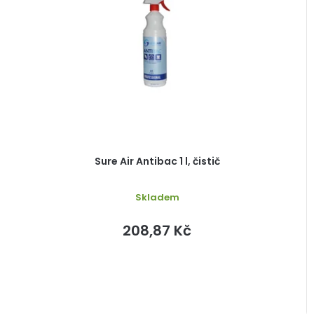
s
r
p
o
r
d
o
u
d
k
u
t
k
ů
t
ů
Sure Air Antibac 1 l, čistič
Skladem
208,87 Kč