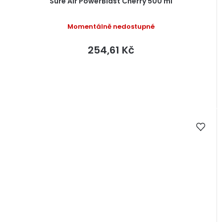
Sure Air PowerBlast Cherry 500 ml
Momentálně nedostupné
254,61 Kč