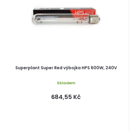
s
r
p
o
r
d
o
u
d
k
u
t
k
ů
t
ů
Superplant Super Red výbojka HPS 600W, 240V
Skladem
684,55 Kč