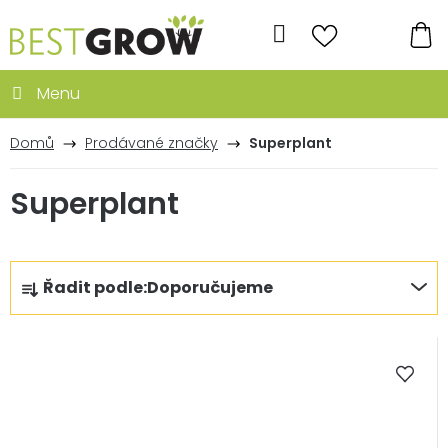
Přejít
na
Hledat
obsah
NÁ
KO
Domů
Prodávané značky
Superplant
Superplant
Ř
Řadit podle:
Doporučujeme
a
z
V
e
ý
n
p
í
i
p