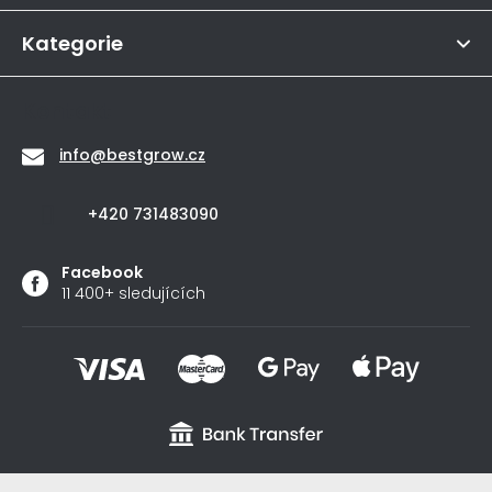
í
5
hvězdiček.
Kategorie
Kontakt
info
@
bestgrow.cz
+420 731483090
Facebook
11 400+ sledujících