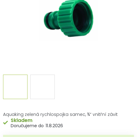
hvězdiček.
Aquaking zelená rychlospojka samec, ¾“ vnitřní závit
Skladem
11.8.2026