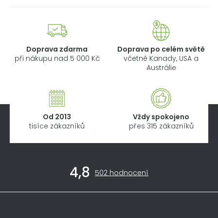
Doprava zdarma
Doprava po celém světě
při nákupu nad 5 000 Kč
včetně Kanady, USA a
Austrálie
Od 2013
Vždy spokojeno
tisíce zákazníků
přes 315 zákazníků
Z
4,8
á
Průměrné
502 hodnocení
hodnocení
p
obchodu
a
je
Informace pro vás
4,8
t
z