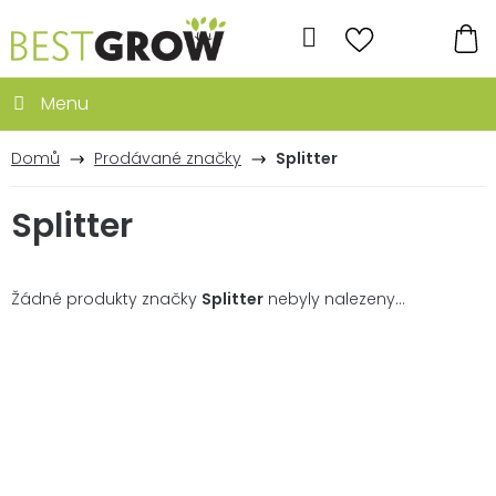
Přejít
na
Hledat
obsah
NÁ
KO
Domů
Prodávané značky
Splitter
Splitter
Žádné produkty značky
Splitter
nebyly nalezeny...