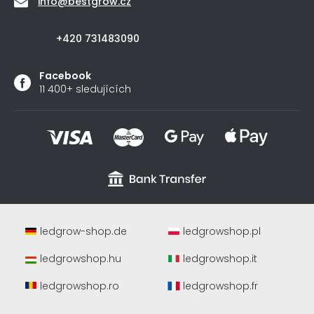
info
@
bestgrow.cz
+420 731483090
Facebook
11 400+ sledujících
ledgrow-shop.de
ledgrowshop.pl
ledgrowshop.hu
ledgrowshop.it
ledgrowshop.ro
ledgrowshop.fr