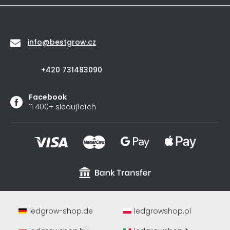
Kontakt
info
@
bestgrow.cz
+420 731483090
Facebook
11 400+ sledujících
ledgrow-shop.de
ledgrowshop.pl