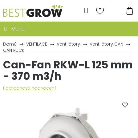
Přejít
na
Hledat
obsah
NÁ
KO
Domů
VENTILACE
Ventilátory
Ventilátory CAN
CAN RUCK
Can-Fan RKW-L 125 mm
- 370 m3/h
Průměrné
Podrobnosti hodnocení
hodnocení
produktu
je
0,0
z
5
hvězdiček.