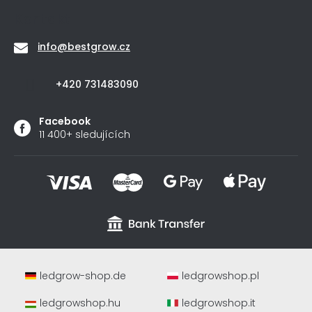
Kontakt
info
@
bestgrow.cz
+420 731483090
Facebook
11 400+ sledujících
ledgrow-shop.de
ledgrowshop.pl
ledgrowshop.hu
ledgrowshop.it