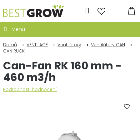
Přejít
na
Hledat
obsah
NÁ
KO
Domů
VENTILACE
Ventilátory
Ventilátory CAN
CAN RUCK
Can-Fan RK 160 mm -
460 m3/h
Průměrné
Podrobnosti hodnocení
hodnocení
produktu
je
0,0
z
5
hvězdiček.