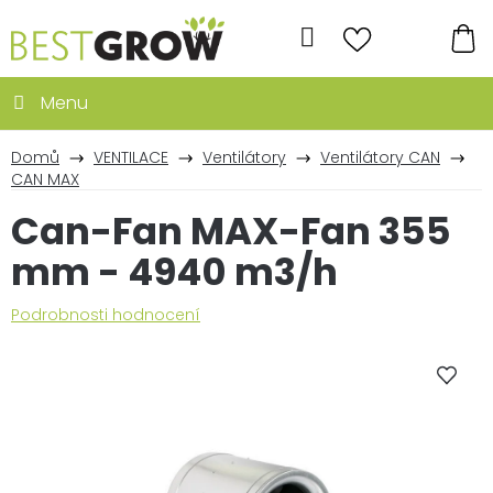
Přejít
na
Hledat
obsah
NÁ
KO
Domů
VENTILACE
Ventilátory
Ventilátory CAN
CAN MAX
Can-Fan MAX-Fan 355
mm - 4940 m3/h
Průměrné
Podrobnosti hodnocení
hodnocení
produktu
je
0,0
z
5
hvězdiček.