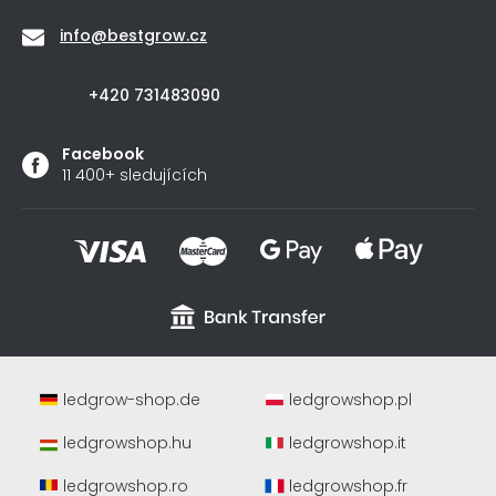
info
@
bestgrow.cz
+420 731483090
Facebook
11 400+ sledujících
ledgrow-shop.de
ledgrowshop.pl
ledgrowshop.hu
ledgrowshop.it
ledgrowshop.ro
ledgrowshop.fr