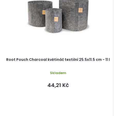
s
r
p
o
r
d
o
u
d
k
u
t
k
ů
t
ů
Root Pouch Charcoal květináč textilní 25.5x11.5 cm - 11 l
Skladem
44,21 Kč