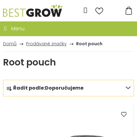
Přejít
na
Hledat
obsah
NÁ
KO
Domů
Prodávané značky
Root pouch
Root pouch
Ř
Řadit podle:
Doporučujeme
a
z
V
e
ý
n
p
í
i
p