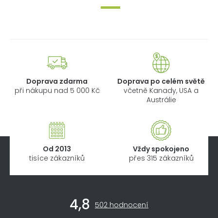
Doprava zdarma
Doprava po celém světě
při nákupu nad 5 000 Kč
včetně Kanady, USA a
Austrálie
Od 2013
Vždy spokojeno
tisíce zákazníků
přes 315 zákazníků
Z
4,8
á
Průměrné
502 hodnocení
hodnocení