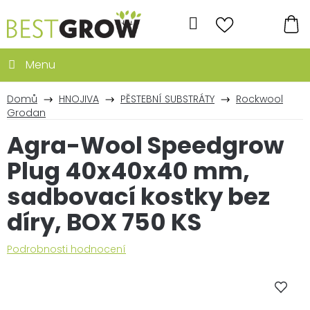
Přejít
na
Hledat
obsah
NÁ
KO
Domů
HNOJIVA
PĚSTEBNÍ SUBSTRÁTY
Rockwool
Grodan
Agra-Wool Speedgrow
Plug 40x40x40 mm,
sadbovací kostky bez
díry, BOX 750 KS
Průměrné
Podrobnosti hodnocení
hodnocení
produktu
je
0,0