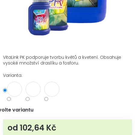
VitaLink PK podporuje tvorbu květů a kvetení. Obsahuje
vysoké množství draslíku a fosforu.
Varianta:
volte variantu
od
102,64 Kč
Měrná cena: