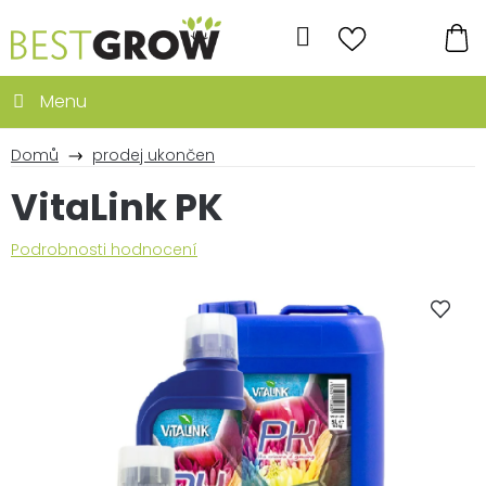
Přejít
na
Hledat
obsah
NÁ
KO
Domů
prodej ukončen
VitaLink PK
Průměrné
Podrobnosti hodnocení
hodnocení
produktu
je
0,0
z
5
hvězdiček.