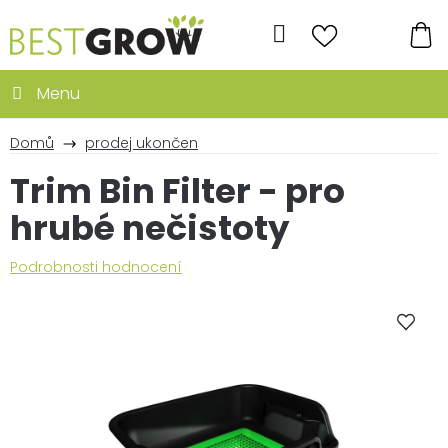
Přejít
na
Hledat
obsah
NÁ
KO
Domů
prodej ukončen
Trim Bin Filter - pro
hrubé nečistoty
Průměrné
Podrobnosti hodnocení
hodnocení
produktu
je
0,0
z
5
hvězdiček.