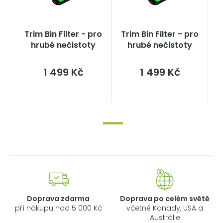
Trim Bin Filter - pro
Trim Bin Filter - pro
hrubé nečistoty
hrubé nečistoty
Měrná
Měrná
1 499 Kč
1 499 Kč
cena:
cena:
Doprava zdarma
Doprava po celém světě
při nákupu nad 5 000 Kč
včetně Kanady, USA a
Austrálie