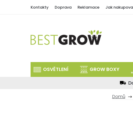
Přejít
Kontakty
Doprava
Reklamace
Jak nakupova
na
obsah
OSVĚTLENÍ
GROW BOXY
D
Domů