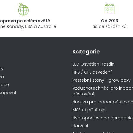
oprava po celém světě
Od 2013
ně Kanady, USA a Austrálie
tisíce zákazníků
Kategorie
ormace pro vás
LED Osvětlení rostlin
ty
HPS / CFL osvětlení
va
Pěstební stany - grow boxy
mace
Vzduchotechnika pro indoor
kupovat
pěstování
Hnojiva pro indoor pěstován
Měřící přístroje
Hydroponics and aeroponic
Harvest