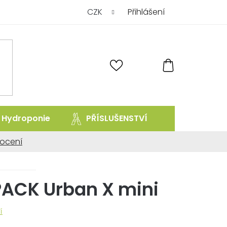
CZK
Přihlášení
NÁKUPNÍ
KOŠÍK
Hydroponie
PŘÍSLUŠENSTVÍ
prodej uk
ocení
ní
ACK Urban X mini
í
.