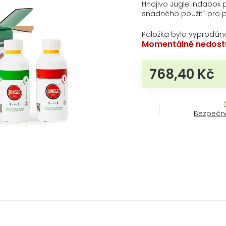
produktu
Hnojivo Jugle Indabox 
je
snadného použití pro p
0,0
z
Položka byla vyprodán
5
Momentálně nedost
hvězdiček.
768,40 Kč
Mě
Bezpečn