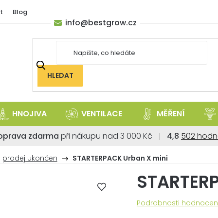
t
Blog
info
@
bestgrow.cz
HLEDAT
HNOJIVA
VENTILACE
MĚŘENÍ
Průměrné
oprava zdarma
při nákupu nad 3 000 Kč
4,8
502 hodn
hodnoce
obchodu
prodej ukončen
STARTERPACK Urban X mini
je
STARTERP
4,8
z
5
Průměrné
Podrobnosti hodnocen
hvězdiček
hodnocení