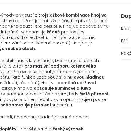
ýhody plynoucí z
trojsložkové kombinace hnojiva
Dop
stliny) a složení jednotlivých částí je přizpůsobeno
adného použití pro pěstitele. Hnojivo dodává živiny
Kate
írodní půdě. Neobsahuje
žádné
pro rostliny
růstu až po konec květu, mění se pouze poměr
EAN
 klonování nebo léčebné hnojení). Hnojivo je
ých substrátech.
Polo
 v obilninách, luštěninách, kvasnicích a jádrech
ské tělo, tak
pro masivní podporu kořenového
í cyklus. Projevuje se bohatým kořenovým balem,
oštu. Tato funkce úzce souvisí s
nulovou hladinou
hnědnutí, zčernání). Hnojivo
pomáhá udržovat
složkové hnojivo
obsahuje huminové a fulvo
 obsaženou v kvalitní černozemi, tedy
čistě přírodní
ny zvyšuje příjem těchto živin oproti hnojivu pouze
inně zamezuje přesolení
substrátu.
ostředí, neobsahuje žádná přidaná barviva.
 doplňky
!
Jde výhradně o
český výrobek!