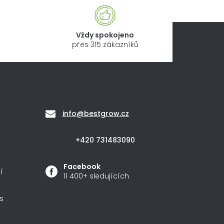
Vždy spokojeno
přes 315 zákazníků
Kontakt
info
@
bestgrow.cz
+420 731483090
Facebook
í
11 400+ sledujících
s