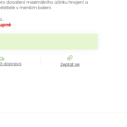
pro dosažení maximálního účinku hnojení a
ěstitele v menším balení.
a…
upné
rná cena:
á doprava
Zeptat se