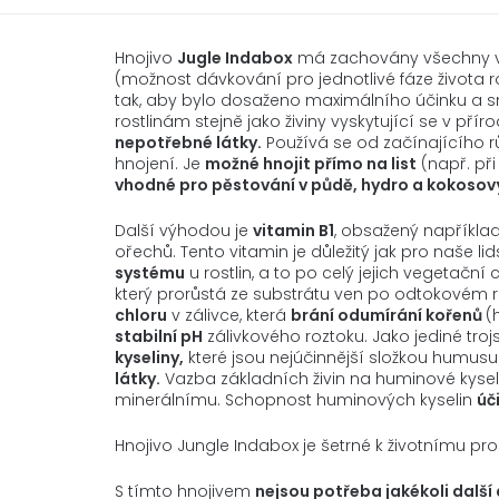
Hnojivo
Jugle Indabox
má zachovány všechny v
(možnost dávkování pro jednotlivé fáze života ro
tak, aby bylo dosaženo maximálního účinku a sn
rostlinám stejně jako živiny vyskytující se v př
nepotřebné látky.
Používá se od začínajícího 
hnojení. Je
možné hnojit přímo na list
(např. při
vhodné pro pěstování v půdě, hydro a kokosov
Další výhodou je
vitamin B1
, obsažený například
ořechů. Tento vitamin je důležitý jak pro naše lid
systému
u rostlin, a to po celý jejich vegetačn
který prorůstá ze substrátu ven po odtokovém r
chloru
v zálivce, která
brání odumírání kořenů
(
stabilní pH
zálivkového roztoku. Jako jediné troj
kyseliny,
které jsou nejúčinnější složkou humusu
látky.
Vazba základních živin na huminové kyseli
minerálnímu. Schopnost huminových kyselin
úč
Hnojivo Jungle Indabox je šetrné k životnímu pr
S tímto hnojivem
nejsou potřeba jakékoli další