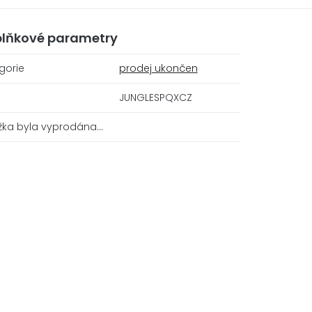
lňkové parametry
gorie
prodej ukončen
JUNGLESPQXCZ
žka byla vyprodána…