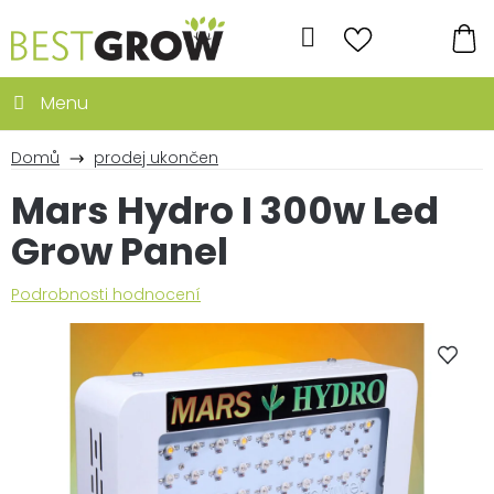
Přejít
na
Hledat
obsah
NÁ
KO
Domů
prodej ukončen
Mars Hydro I 300w Led
Grow Panel
Průměrné
Podrobnosti hodnocení
hodnocení
produktu
je
4,4
z
5
hvězdiček.