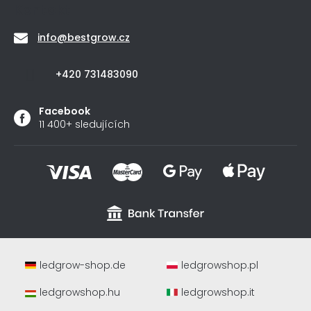
Kontakt
info
@
bestgrow.cz
+420 731483090
Facebook
11 400+ sledujících
ledgrow-shop.de
ledgrowshop.pl
ledgrowshop.hu
ledgrowshop.it