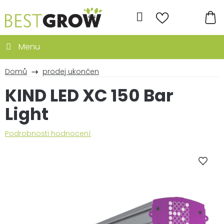
Přejít
na
Hledat
obsah
NÁ
KO
Domů
prodej ukončen
KIND LED XC 150 Bar
Light
Průměrné
Podrobnosti hodnocení
hodnocení
produktu
je
0,0
z
5
hvězdiček.