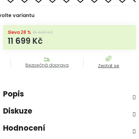
volte variantu
–28 %
16 440 Kč
11 699 Kč
Měrná cena:
Bezpečná doprava
Zeptat se
Popis
Diskuze
Hodnocení