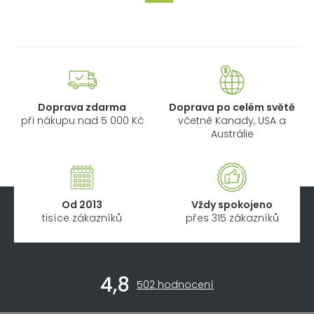
Doprava zdarma
Doprava po celém světě
při nákupu nad 5 000 Kč
včetně Kanady, USA a
Austrálie
Od 2013
Vždy spokojeno
tisíce zákazníků
přes 315 zákazníků
Z
4,8
á
Průměrné
502 hodnocení
hodnocení
p
obchodu