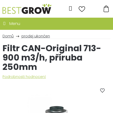
Přejít
na
Hledat
obsah
NÁ
KO
Domů
prodej ukončen
Filtr CAN-Original 713-
900 m3/h, příruba
250mm
Průměrné
Podrobnosti hodnocení
hodnocení
produktu
je
0,0
z
5
hvězdiček.