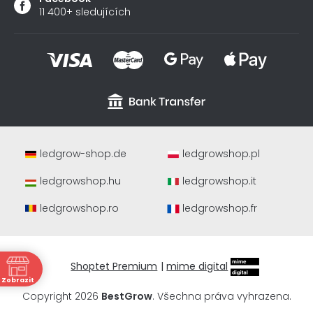
11 400+ sledujících
ledgrow-shop.de
ledgrowshop.pl
ledgrowshop.hu
ledgrowshop.it
ledgrowshop.ro
ledgrowshop.fr
Shoptet Premium
|
mime digital
ně
Zobrazit
Copyright 2026
BestGrow
. Všechna práva vyhrazena.