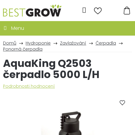
Přejít
na
Hledat
obsah
NÁ
KO
Domů
Hydroponie
Zavlažování
Čerpadla
Ponorná čerpadla
AquaKing Q2503
čerpadlo 5000 L/H
Průměrné
Podrobnosti hodnocení
hodnocení
produktu
je
0,0
z
5
hvězdiček.