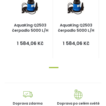
AquaKing Q2503
AquaKing Q2503
čerpadlo 5000 L/H
čerpadlo 5000 L/H
Měrná
Měrná
1 584,06 Kč
1 584,06 Kč
cena:
cena:
Doprava zdarma
Doprava po celém světě