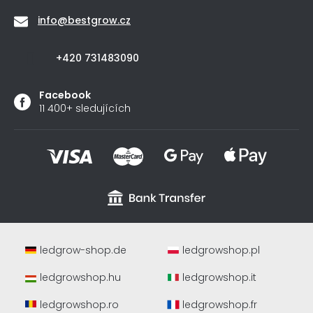
info
@
bestgrow.cz
+420 731483090
Facebook
11 400+ sledujících
ledgrow-shop.de
ledgrowshop.pl
ledgrowshop.hu
ledgrowshop.it
ledgrowshop.ro
ledgrowshop.fr