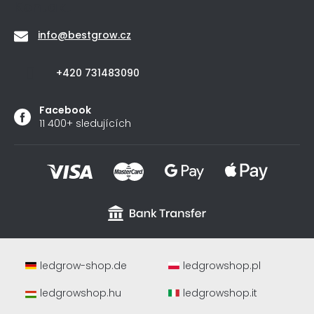
Kontakt
info
@
bestgrow.cz
+420 731483090
Facebook
11 400+ sledujících
ledgrow-shop.de
ledgrowshop.pl
ledgrowshop.hu
ledgrowshop.it