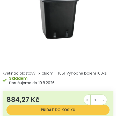
hvězdiček.
Květináč plastový 11x11x19cm – 1,65l. Výhodné balení 100ks
Skladem
10.8.2026
884,27 Kč
Měrná cena:
PŘIDAT DO KOŠÍKU