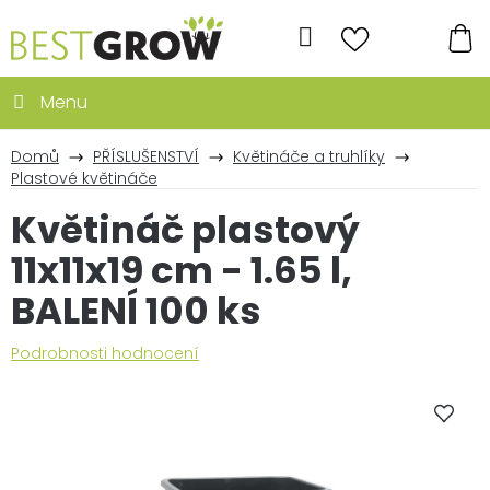
Přejít
na
Hledat
obsah
NÁ
KO
Domů
PŘÍSLUŠENSTVÍ
Květináče a truhlíky
Plastové květináče
Květináč plastový
11x11x19 cm - 1.65 l,
BALENÍ 100 ks
Průměrné
Podrobnosti hodnocení
hodnocení
produktu
je
0,0
z
5