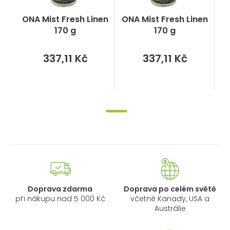
ONA Mist Fresh Linen
ONA Mist Fresh Linen
170 g
170 g
Měrná
Měrná
337,11 Kč
337,11 Kč
cena:
cena:
Doprava zdarma
Doprava po celém světě
při nákupu nad 5 000 Kč
včetně Kanady, USA a
Austrálie