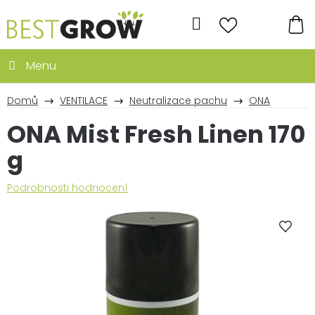
Přejít
na
Hledat
obsah
NÁ
KO
Domů
VENTILACE
Neutralizace pachu
ONA
ONA Mist Fresh Linen 170
g
Průměrné
Podrobnosti hodnocení
hodnocení
produktu
je
0,0
z
5
hvězdiček.