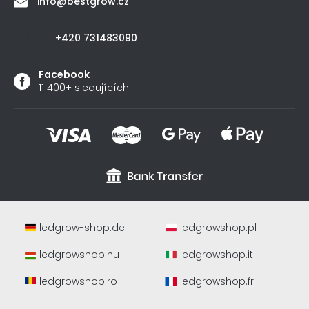
info
@
bestgrow.cz
+420 731483090
Facebook
11 400+ sledujících
ledgrow-shop.de
ledgrowshop.pl
ledgrowshop.hu
ledgrowshop.it
ledgrowshop.ro
ledgrowshop.fr