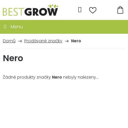
Přejít
na
Hledat
obsah
NÁ
KO
Domů
Prodávané značky
Nero
Nero
Žádné produkty značky
Nero
nebyly nalezeny...