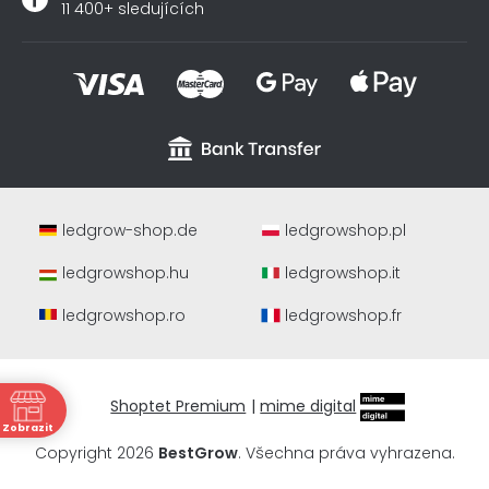
11 400+ sledujících
ledgrow-shop.de
ledgrowshop.pl
ledgrowshop.hu
ledgrowshop.it
ledgrowshop.ro
ledgrowshop.fr
Shoptet Premium
|
mime digital
ně
Zobrazit
a
Copyright 2026
BestGrow
. Všechna práva vyhrazena.