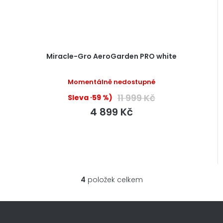
Miracle-Gro AeroGarden PRO white
Momentálně nedostupné
11 999 Kč
(–59 %)
4 899 Kč
4
položek celkem
O
v
l
á