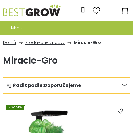
Přejít
na
Hledat
obsah
NÁ
KO
Domů
Prodávané značky
Miracle-Gro
Miracle-Gro
Ř
Řadit podle:
Doporučujeme
a
z
V
e
NOVINKA
ý
n
p
í
i
p