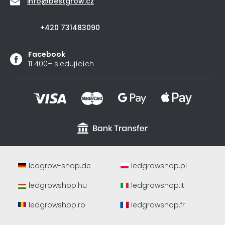
info
@
bestgrow.cz
+420 731483090
Facebook
11 400+ sledujících
ledgrow-shop.de
ledgrowshop.pl
ledgrowshop.hu
ledgrowshop.it
ledgrowshop.ro
ledgrowshop.fr