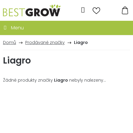
Přejít
na
Hledat
obsah
NÁ
KO
Domů
Prodávané značky
Liagro
Liagro
Žádné produkty značky
Liagro
nebyly nalezeny...