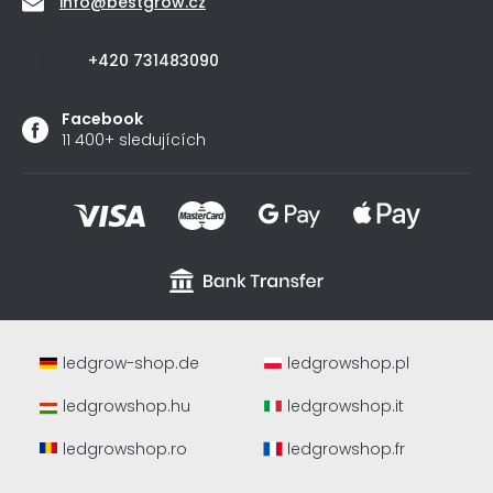
info
@
bestgrow.cz
+420 731483090
Facebook
11 400+ sledujících
ledgrow-shop.de
ledgrowshop.pl
ledgrowshop.hu
ledgrowshop.it
ledgrowshop.ro
ledgrowshop.fr