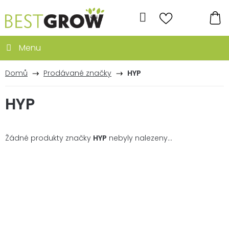
Přejít
na
Hledat
obsah
NÁ
KO
Domů
Prodávané značky
HYP
HYP
Žádné produkty značky
HYP
nebyly nalezeny...